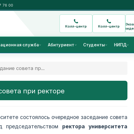
7 76 00
Экз
Колл-центр
Колл-центр
виде
ационная служба
Абитуриент
Студенты
НИПД
ание совета пр...
совета при ректоре
рситете состоялось очередное заседание совета
од председательством
ректора университета