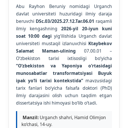
Abu Rayhon Beruniy nomidagi Urganch
davlat universiteti huzuridagi ilmiy daraja
beruvchi
DSc.03/2025.27.12.Tar.06.01
raqamli
ilmiy kengashning
2026-yil 20-iyun kuni
soat 10:00 dagi
yig‘ilishida Urganch davlat
universiteti mustaqil izlanuvchisi
Ktaybekov
Salamat Maman-ulining
07.00.01 –
O‘zbekiston tarixi ixtisosligi bo‘yicha
“O‘zbekiston va Yaponiya o‘rtasidagi
munosabatlar transformatsiyasi Buyuk
ipak yo‘li tarixi kontekstida”
mavzusidagi
tarix fanlari bo‘yicha falsafa doktori (PhD)
ilmiy darajasini olish uchun taqdim etgan
dissertatsiya ishi himoyasi bo‘lib o‘tadi.
Manzil:
Urganch shahri, Hamid Olimjon
ko‘chasi, 14-uy.