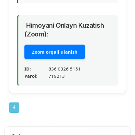
Himoyani Onlayn Kuzatish
(Zoom):
Zoom orqali ulanish
ID:
836 0326 5151
Parol:
719213