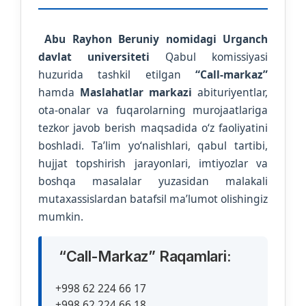
Abu Rayhon Beruniy nomidagi Urganch
davlat universiteti
Qabul komissiyasi
huzurida tashkil etilgan
“Call-markaz”
hamda
Maslahatlar markazi
abituriyentlar,
ota-onalar va fuqarolarning murojaatlariga
tezkor javob berish maqsadida o‘z faoliyatini
boshladi. Ta’lim yo‘nalishlari, qabul tartibi,
hujjat topshirish jarayonlari, imtiyozlar va
boshqa masalalar yuzasidan malakali
mutaxassislardan batafsil ma’lumot olishingiz
mumkin.
“Call-Markaz” Raqamlari:
+998 62 224 66 17
+998 62 224 66 18