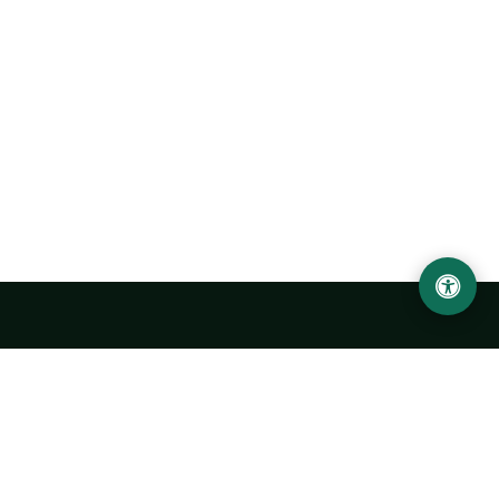
Ургенчский государственный университет
имени Абу Райхана Беруни
Адрес: 220100, Узбекистан, город Ургенч, улица Х. Олимжона,
14.