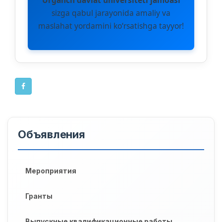
Urganch davlat universiteti jamoasi
sizga qabul jarayonida amaliy va
maslahat yordamini ko‘rsatishga tayyor!
Объявления
Мероприятия
Гранты
Выпускные квалификационные работы