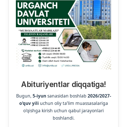
Abituriyentlar diqqatiga!
Bugun,
5-iyun
sanasidan boshlab
2026/2027-
o‘quv yili
uchun oliy ta’lim muassasalariga
o'qishga kirish uchun qabul jarayonlari
boshlandi.