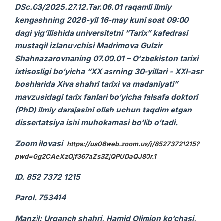
DSc.03/2025.27.12.Tar.06.01 raqamli ilmiy
kengashning 2026-yil 16-may kuni soat 09:00
dagi yig‘ilishida universitetni “Tarix” kafedrasi
mustaqil izlanuvchisi Madrimova Gulzir
Shahnazarovnaning 07.00.01 – O‘zbekiston tarixi
ixtisosligi bo‘yicha “XX asrning 30-yillari - XXI-asr
boshlarida Xiva shahri tarixi va madaniyati”
mavzusidagi tarix fanlari bo‘yicha falsafa doktori
(PhD) ilmiy darajasini olish uchun taqdim etgan
dissertatsiya ishi muhokamasi bo‘lib o‘tadi.
Zoom ilovasi
https://us06web.zoom.us/j/85273721215?
pwd=Gg2CAeXzOjf367aZs3ZjQPUDaQJ80r.1
ID. 852 7372 1215
Parol. 753414
Manzil: Urganch shahri, Hamid Olimjon ko‘chasi,