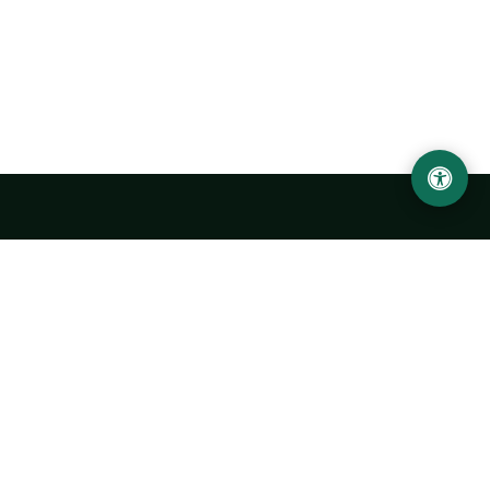
Abu Rayhon Beruniy nomidagi Urganch davlat
universiteti
O‘zbekiston, Urganch shahar, 220100, Hamid Olimjon ko‘chasi, 14-
uy
+998 62 224 6700
info@urdu.uz
Avtobus 7, 13, 28