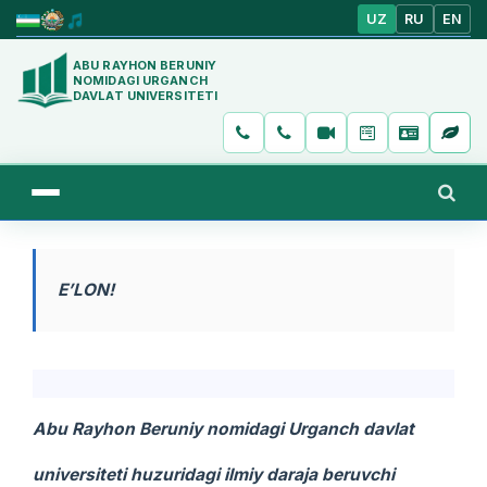
UZ
RU
EN
ABU RAYHON BERUNIY
NOMIDAGI URGANCH
DAVLAT UNIVERSITETI
E’LON!
Abu Rayhon Beruniy nomidagi Urganch davlat
universiteti huzuridagi ilmiy daraja beruvchi