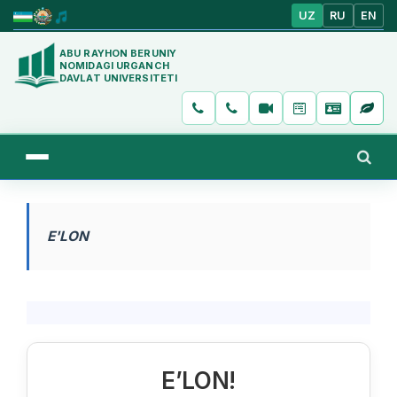
UZ
RU
EN
ABU RAYHON BERUNIY
NOMIDAGI URGANCH
DAVLAT UNIVERSITETI
E'LON
E’LON!