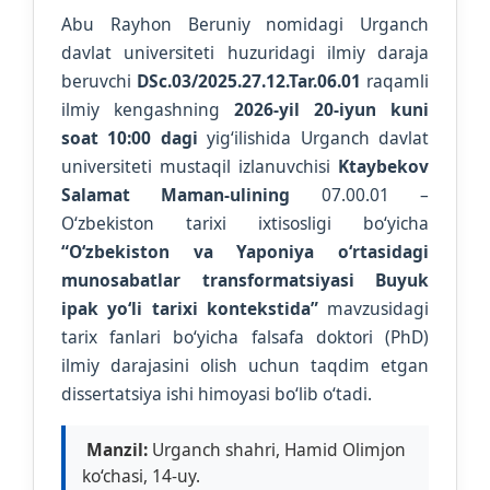
Abu Rayhon Beruniy nomidagi Urganch
davlat universiteti huzuridagi ilmiy daraja
beruvchi
DSc.03/2025.27.12.Tar.06.01
raqamli
ilmiy kengashning
2026-yil 20-iyun kuni
soat 10:00 dagi
yig‘ilishida Urganch davlat
universiteti mustaqil izlanuvchisi
Ktaybekov
Salamat Maman-ulining
07.00.01 –
O‘zbekiston tarixi ixtisosligi bo‘yicha
“O‘zbekiston va Yaponiya o‘rtasidagi
munosabatlar transformatsiyasi Buyuk
ipak yo‘li tarixi kontekstida”
mavzusidagi
tarix fanlari bo‘yicha falsafa doktori (PhD)
ilmiy darajasini olish uchun taqdim etgan
dissertatsiya ishi himoyasi bo‘lib o‘tadi.
Manzil:
Urganch shahri, Hamid Olimjon
ko‘chasi, 14-uy.