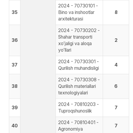
2024 - 70730101 -
35
Bino va inshootlar
8
arxitekturasi
2024 - 70730202 -
Shahar transporti
36
2
xoʻjaligi va aloqa
yoʻllari
2024 - 70730301 -
37
4
Qurilish muhandisligi
2024 - 70730308 -
38
Qurilish materiallari
6
texnologiyalari
2024 - 70810203 -
39
7
Tuproqshunoslik
2024 - 70810401 -
40
7
Agronomiya