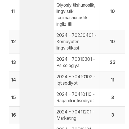
Qiyosiy tilshunoslik,
11
lingvistik
10
tarjimashunoslik:
ingliz tili
2024 - 70230401 -
12
Kompyuter
10
lingvistikasi
2024 - 70310301 -
13
23
Psixologiya
2024 - 70410102 -
14
11
Iqtisodiyot
2024 - 70410110 -
15
8
Raqamli iqtisodiyot
2024 - 70411201 -
16
3
Marketing