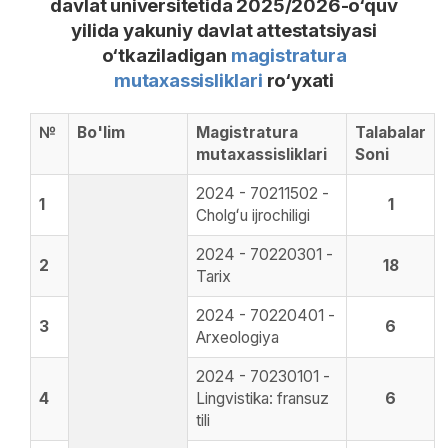
davlat universitetida 2025/2026-o‘quv
yilida yakuniy davlat attestatsiyasi
o‘tkaziladigan
magistratura
mutaxassisliklari
ro‘yxati
№
Bo'lim
Magistratura
Talabalar
mutaxassisliklari
Soni
2024 - 70211502 -
1
1
Cholgʻu ijrochiligi
2024 - 70220301 -
2
18
Tarix
2024 - 70220401 -
3
6
Arxeologiya
2024 - 70230101 -
4
Lingvistika: fransuz
6
tili