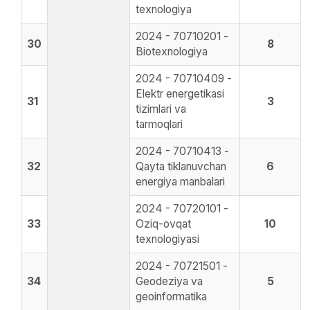
texnologiya
2024 - 70710201 -
30
8
Biotexnologiya
2024 - 70710409 -
Elektr energetikasi
31
3
tizimlari va
tarmoqlari
2024 - 70710413 -
32
Qayta tiklanuvchan
6
energiya manbalari
2024 - 70720101 -
33
Oziq-ovqat
10
texnologiyasi
2024 - 70721501 -
34
Geodeziya va
5
geoinformatika