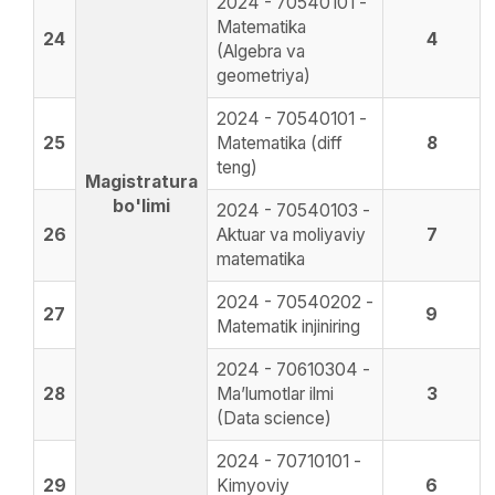
2024 - 70540101 -
Matematika
24
4
(Algebra va
geometriya)
2024 - 70540101 -
25
Matematika (diff
8
teng)
Magistratura
bo'limi
2024 - 70540103 -
26
Aktuar va moliyaviy
7
matematika
2024 - 70540202 -
27
9
Matematik injiniring
2024 - 70610304 -
28
Maʼlumotlar ilmi
3
(Data science)
2024 - 70710101 -
29
Kimyoviy
6