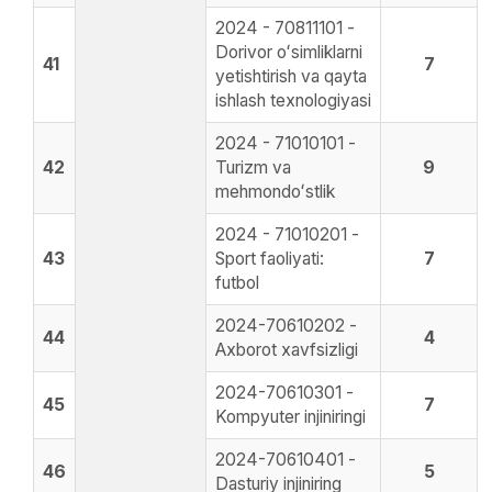
2024 - 70811101 -
Dorivor oʻsimliklarni
41
7
yetishtirish va qayta
ishlash texnologiyasi
2024 - 71010101 -
42
Turizm va
9
mehmondoʻstlik
2024 - 71010201 -
43
Sport faoliyati:
7
futbol
2024-70610202 -
44
4
Axborot xavfsizligi
2024-70610301 -
45
7
Kompyuter injiniringi
2024-70610401 -
46
5
Dasturiy injiniring