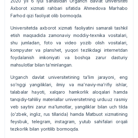
2020 yil 6 iyul sanasidan Urganch davlat universiteti
Аxborot xizmati rahbari sifatida Аhmedova Marhabo
Farhod qizi faoliyat olib bormoqda.
Universitetda axborot xizmati faoliyatini samarali tashkil
etish maqsadida zamonaviy moddiy-texnika vositalari,
shu jumladan, foto va video yozib olish vositalari,
kompyuter va planshet, yuqori tezlikdagi internetdan
foydalanish imkoniyati va boshqa zarur dasturiy
mahsulotlar bilan taʼminlangan.
Urganch davlat universitetining taʼlim jarayoni, eng
soʼnggi yangiliklari, ilmiy va maʼnaviy-maʼrifiy ishlar,
talabalar hayoti, xalqaro hamkorlik aloqalari hamda
tanqidiy-tahliliy materiallar universitetning urdu.uz rasmiy
veb saytini zarur maʼlumotlar, yangiliklar bilan uch tilda
(oʼzbek, ingliz, rus tillarida) hamda Matbuot xizmatining
feysbuk, telegram, instagram, yutub sahifalari orqali
tezkorlik bilan yoritilib bormoqda.