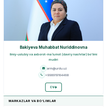
Bakiyeva Muhabbat Nuriddinovna
Ilmiy-uslubiy va axborot-ma`lumot (davriy nashrlar) bo‘limi
mudiri
arm@urdu.uz
+998919164468
CV
MARKAZLAR VA BO‘LIMLAR