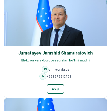
Jumatayev Jamshid Shamuratovich
Elektron va axborot-resurslari bo‘limi mudiri
arm@urdu.uz
+998972212728
CV