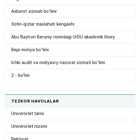
Axborot xizmati bo'limi
Xotin-qizlar maslahati kengashi
Abu Rayhon Beruniy nomidagi UrDU akademik litsey
Reja-moliya bo'limi
Ichki audit va moliyaviy nazorat xizmati bo'limi
2 - bo‘lim
TEZKOR HAVOLALAR
Universitet tarixi
Universitet nizomi
Rektorat