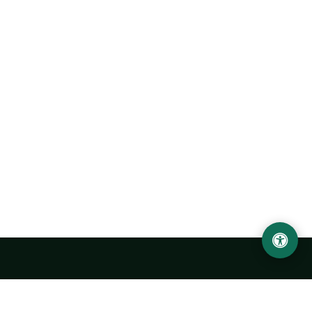
Abu Rayhon Beruniy nomidagi Urganch davlat
universiteti