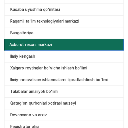
Kasaba uyushma qo'mitasi
Raqamli ta'lim texnologiyalari markazi
Buxgalteriya
Axborot resurs markazi
Ilmiy kengash
Xalqaro reytinglar bo'yicha ishlash bo'limi
Ilmiy-innovatsion ishlanmalarni tijoratlashtirish bo'limi
Talabalar amaliyoti bo'limi
Qatag'on qurbonlari xotirasi muzeyi
Devonxona va arxiv
Registrator ofisi