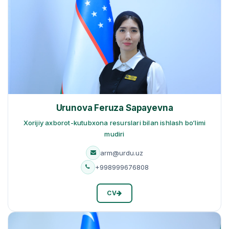
Urunova Feruza Sapayevna
Xorijiy axborot-kutubxona resurslari bilan ishlash bo‘limi
mudiri
arm@urdu.uz
+998999676808
CV