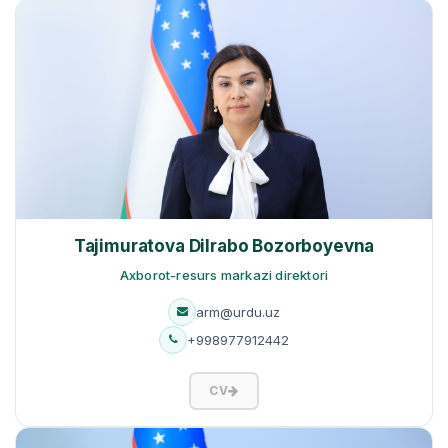
Tajimuratova Dilrabo Bozorboyevna
Axborot-resurs markazi direktori
arm@urdu.uz
+998977912442
CV