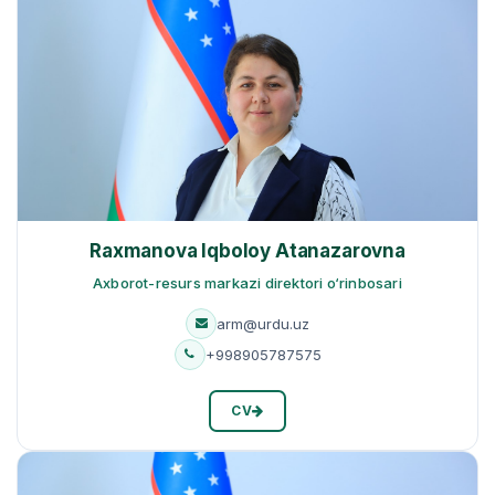
Raxmanova Iqboloy Atanazarovna
Axborot-resurs markazi direktori o‘rinbosari
arm@urdu.uz
+998905787575
CV