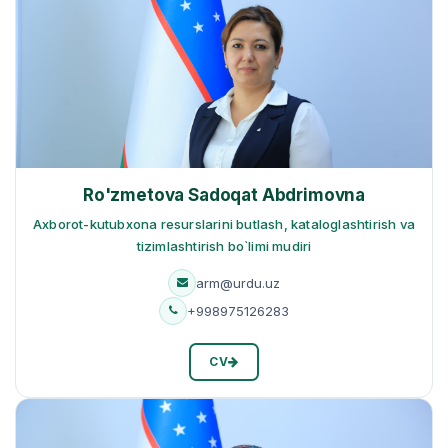
Ro'zmetova Sadoqat Abdrimovna
Axborot-kutubxona resurslarini butlash, kataloglashtirish va
tizimlashtirish bo`limi mudiri
arm@urdu.uz
+998975126283
CV