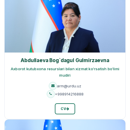
Abdullaeva Bog`dagul Gulmirzaevna
Axborot kutubxona resurslari bilan xizmat ko‘rsatish bo‘limi
mudiri
arm@urdu.uz
+998914216888
CV