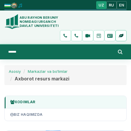
UZ
RU
EN
ABU RAYHON BERUNIY
NOMIDAGI URGANCH
DAVLAT UNIVERSITETI
Asosiy
Markazlar va bo‘limlar
Axborot resurs markazi
XODIMLAR
BIZ HAQIMIZDA