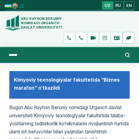
UZ
RU
EN
ABU RAYHON BERUNIY
NOMIDAGI URGANCH
DAVLAT UNIVERSITETI
Kimyoviy texnologiyalar fakultetida “Biznes
marafon” o‘tkazildi
Bugun Abu Rayhon Beruniy nomidagi Urganch davlat
universiteti Kimyoviy texnologiyalar fakultetida talaba-
yoshlarning tadbirkorlik ko‘nikmalarini rivojlantirish hamda
ularni ish beruvchilar bilan yaqindan tanishtirish