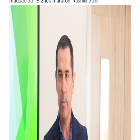
maqsadida “Biznes marafon” tashkil etildi.