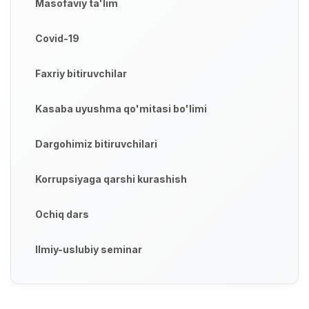
Masofaviy ta'lim
Covid-19
Faxriy bitiruvchilar
Kasaba uyushma qo'mitasi bo'limi
Dargohimiz bitiruvchilari
Korrupsiyaga qarshi kurashish
Ochiq dars
Ilmiy-uslubiy seminar