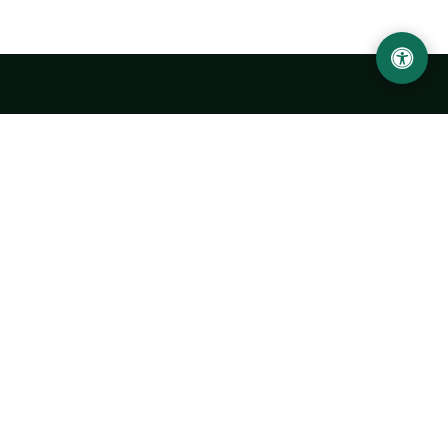
Abu Rayhon Beruniy nomidagi Urganch davlat
universiteti
O‘zbekiston, Urganch shahar, 220100, Hamid Olimjon ko‘chasi, 14-
uy
+998 62 224 6700
info@urdu.uz
Avtobus 7, 13, 28
UNIVERSITET