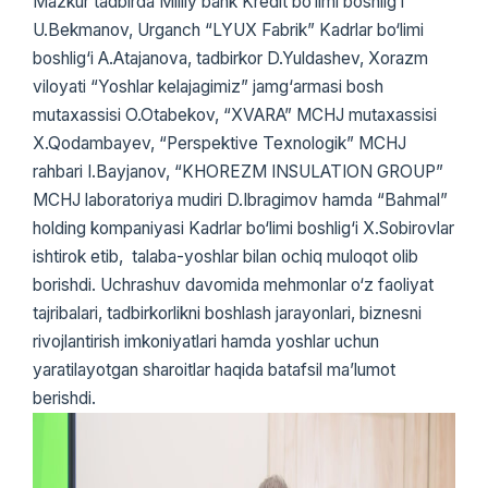
Mazkur tadbirda Milliy bank Kredit bo‘limi boshlig‘i
U.Bekmanov, Urganch “LYUX Fabrik” Kadrlar bo‘limi
boshlig‘i A.Atajanova, tadbirkor D.Yuldashev, Xorazm
viloyati “Yoshlar kelajagimiz” jamg‘armasi bosh
mutaxassisi O.Otabekov, “XVARA” MCHJ mutaxassisi
X.Qodambayev, “Perspektive Texnologik” MCHJ
rahbari I.Bayjanov, “KHOREZM INSULATION GROUP”
MCHJ laboratoriya mudiri D.Ibragimov hamda “Bahmal”
holding kompaniyasi Kadrlar bo‘limi boshlig‘i X.Sobirovlar
ishtirok etib, talaba-yoshlar bilan ochiq muloqot olib
borishdi. Uchrashuv davomida mehmonlar o‘z faoliyat
tajribalari, tadbirkorlikni boshlash jarayonlari, biznesni
rivojlantirish imkoniyatlari hamda yoshlar uchun
yaratilayotgan sharoitlar haqida batafsil ma’lumot
berishdi.