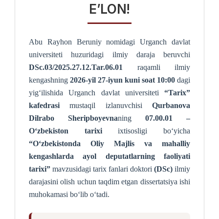
E’LON!
Abu Rayhon Beruniy nomidagi Urganch davlat
universiteti huzuridagi ilmiy daraja beruvchi
DSc.03/2025.27.12.Tar.06.01
raqamli ilmiy
kengashning
2026-yil 27-iyun kuni soat 10:00
dagi
yig‘ilishida Urganch davlat universiteti
“Tarix”
kafedrasi
mustaqil izlanuvchisi
Qurbanova
Dilrabo Sheripboyevna
ning
07.00.01 –
O‘zbekiston tarixi
ixtisosligi bo‘yicha
“O‘zbekistonda Oliy Majlis va mahalliy
kengashlarda ayol deputatlarning faoliyati
tarixi”
mavzusidagi tarix fanlari doktori
(DSc)
ilmiy
darajasini olish uchun taqdim etgan dissertatsiya ishi
muhokamasi bo‘lib o‘tadi.