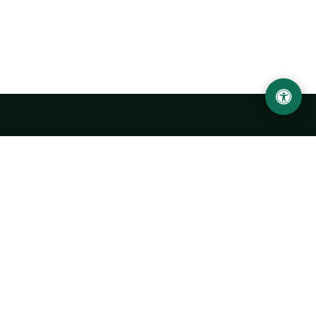
Abu Rayhon Beruniy nomidagi Urganch davlat
universiteti
O‘zbekiston, Urganch shahar, 220100, Hamid Olimjon ko‘chasi, 14-
uy
+998 62 224 6700
info@urdu.uz
Avtobus 7, 13, 28