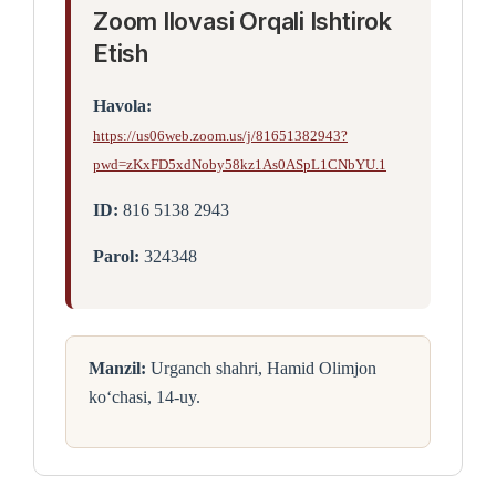
Zoom Ilovasi Orqali Ishtirok
Etish
Havola:
https://us06web.zoom.us/j/81651382943?
pwd=zKxFD5xdNoby58kz1As0ASpL1CNbYU.1
ID:
816 5138 2943
Parol:
324348
Manzil:
Urganch shahri, Hamid Olimjon
ko‘chasi, 14-uy.