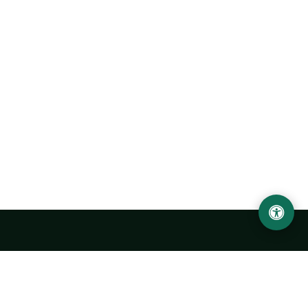
Abu Rayhon Beruniy nomidagi Urganch davlat
universiteti
O‘zbekiston, Urganch shahar, 220100, Hamid Olimjon ko‘chasi, 14-