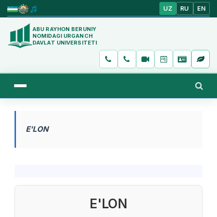
UZ
RU
EN
ABU RAYHON BERUNIY
NOMIDAGI URGANCH
DAVLAT UNIVERSITETI
E'LON
E'LON