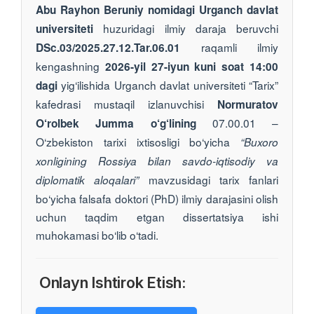
Abu Rayhon Beruniy nomidagi Urganch davlat
huzuridagi ilmiy daraja beruvchi
universiteti
raqamli ilmiy
DSc.03/2025.27.12.Tar.06.01
kengashning
2026-yil 27-iyun kuni soat 14:00
yig‘ilishida Urganch davlat universiteti “Tarix”
dagi
kafedrasi mustaqil izlanuvchisi
Normuratov
07.00.01 –
O‘rolbek Jumma o‘g‘lining
O‘zbekiston tarixi ixtisosligi bo‘yicha
“Buxoro
xonligining Rossiya bilan savdo-iqtisodiy va
mavzusidagi tarix fanlari
diplomatik aloqalari”
bo‘yicha falsafa doktori (PhD) ilmiy darajasini olish
uchun taqdim etgan dissertatsiya ishi
muhokamasi bo‘lib o‘tadi.
Onlayn Ishtirok Etish: