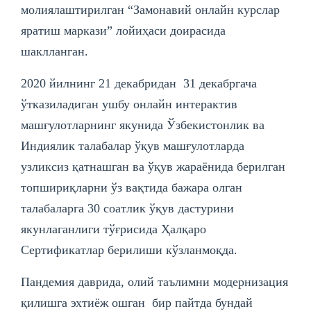
молиялаштирилган “Замонавий онлайн курслар
яратиш маркази” лойиҳаси доирасида
шаклланган.
2020 йилнинг 21 декабридан 31 декабргача
ўтказиладиган ушбу онлайн интерактив
машғулотларнинг якунида Ўзбекистонлик ва
Индиялик талабалар ўқув машғулотларда
узликсиз қатнашган ва ўқув жараёнида берилган
топшириқларни ўз вақтида бажара олган
талабаларга 30 соатлик ўқув дастурини
якунлаганлиги тўғрисида Ҳалқаро
Сертификатлар берилиши кўзланмоқда.
Пандемия даврида, олий таълимни модернизация
қилишга эхтиёж ошган бир пайтда бундай