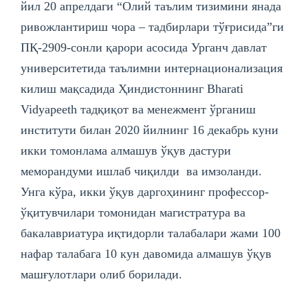
йил 20 апрелдаги “Олий таълим тизимини янада
ривожлантириш чора – тадбирлари тўғрисида”ги
ПҚ-2909-сонли қарори асосида Урганч давлат
университетида таълимни интернационализация
килиш мақсадида Ҳиндистоннинг Bharati
Vidyapeeth тадқиқот ва менежмент ўрганиш
институти билан 2020 йилнинг 16 декабрь куни
икки томонлама алмашув ўқув дастури
меморандуми ишлаб чиқилди ва имзоланди.
Унга кўра, икки ўқув даргоҳининг профессор-
ўқитувчилари томонидан магистратура ва
бакалавриатура иқтидорли талабалари жами 100
нафар талабага 10 кун давомида алмашув ўқув
машғулотлари олиб борилади.