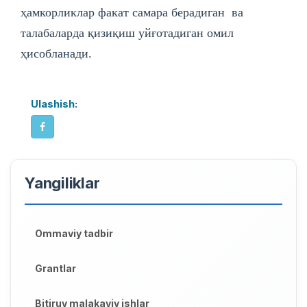
ҳамкорликлар факат самара берадиган ва
талабаларда қизиқиш уйғотадиган омил
ҳисобланади.
Ulashish:
Yangiliklar
Ommaviy tadbir
Grantlar
Bitiruv malakaviy ishlar