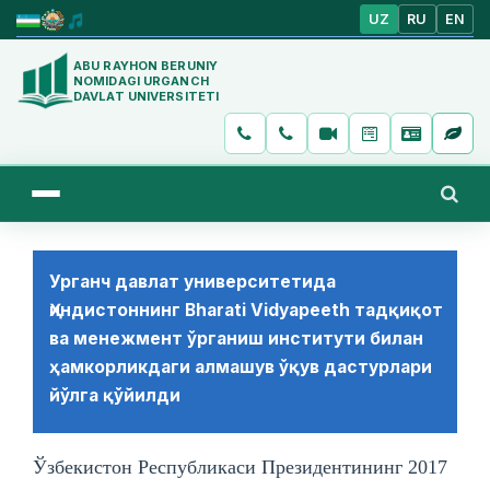
UZ
RU
EN
ABU RAYHON BERUNIY
NOMIDAGI URGANCH
DAVLAT UNIVERSITETI
Урганч давлат университетида
Ҳиндистоннинг Bharati Vidyapeeth тадқиқот
ва менежмент ўрганиш институти билан
ҳамкорликдаги алмашув ўқув дастурлари
йўлга қўйилди
Ўзбекистон Республикаси Президентининг 2017