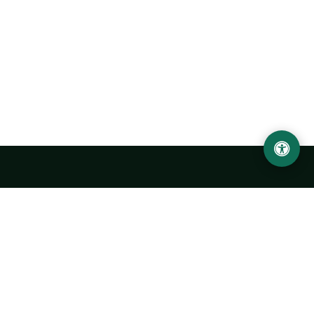
Abu Rayhon Beruniy nomidagi Urganch davlat
universiteti
O‘zbekiston, Urganch shahar, 220100, Hamid Olimjon ko‘chasi, 14-
uy
+998 62 224 6700
info@urdu.uz