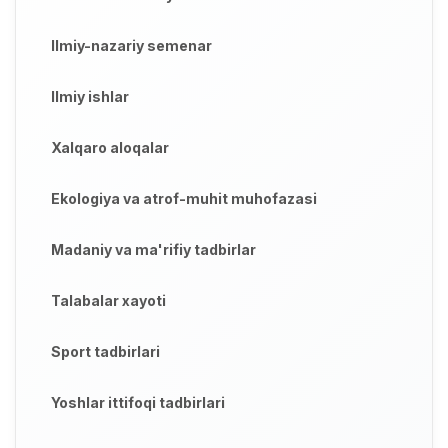
Ilmiy-nazariy semenar
Ilmiy ishlar
Xalqaro aloqalar
Ekologiya va atrof-muhit muhofazasi
Madaniy va ma'rifiy tadbirlar
Talabalar xayoti
Sport tadbirlari
Yoshlar ittifoqi tadbirlari