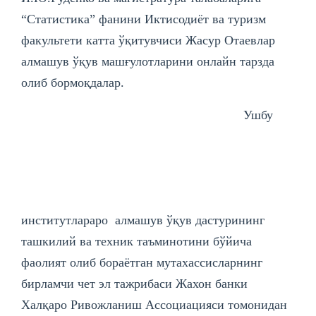
“Статистика” фанини Иктисодиёт ва туризм
факультети катта ўқитувчиси Жасур Отаевлар
алмашув ўқув машғулотларини онлайн тарзда
олиб бормоқдалар.
Ушбу
институтлараро алмашув ўқув дастурининг
ташкилий ва техник таъминотини бўйича
фаолият олиб бораётган мутахассисларнинг
бирламчи чет эл тажрибаси Жахон банки
Халқаро Ривожланиш Ассоциацияси томонидан