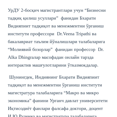
УрДУ 2-босқич магистрантлари учун “Бизнесни
тадқиқ қилиш усуллари” фанидан Бхарати
Видияпиит тадқиқот ва менежментни ўрганиш
институти профессори Dr.Veena Tripathi ва
бакалавриат таълим йўналишлари талабаларига
“Молиявий бозорлар” фанидан профессор Dr.
Alka Dhingraлар масофадан онлайн тарзда
интерактив машғулотларини ўтказмокдалар.
Шунингдек, Индиянинг Бхарати Видияпиит
тадқиқот ва менежментни ўрганиш институти
магистратура талабаларига “Макро ва микро
экономика” фанини Урганч давлат университети
Иқтисодиёт фанлари фалсафа доктори, доцент
И.Ю.Руденко ва магистратура талабаларига