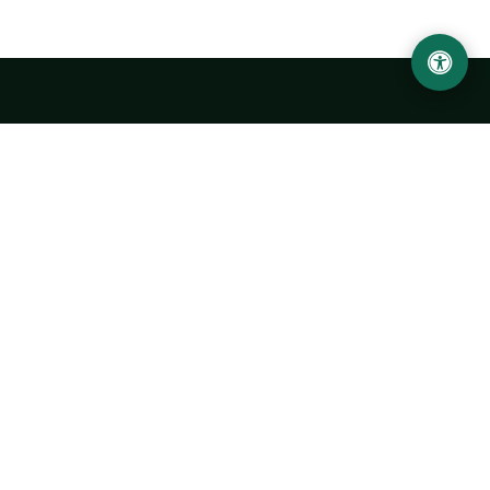
Abu Rayhon Beruniy nomidagi Urganch davlat
universiteti
O‘zbekiston, Urganch shahar, 220100, Hamid Olimjon ko‘chasi, 14-
uy
+998 62 224 6700
info@urdu.uz
Avtobus 7, 13, 28
UNIVERSITET