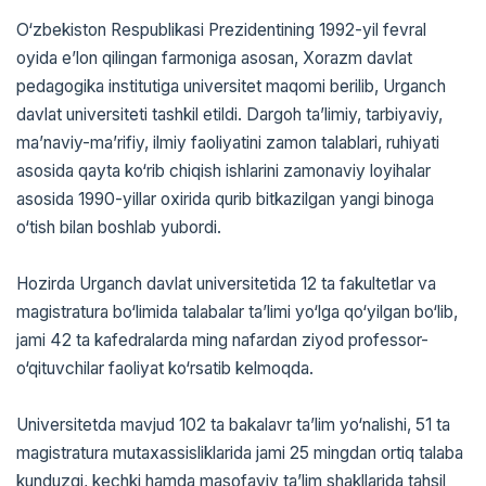
O‘zbekiston Respublikasi Prezidentining 1992-yil fevral
oyida e’lon qilingan farmoniga asosan, Xorazm davlat
pedagogika institutiga universitet maqomi berilib, Urganch
davlat universiteti tashkil etildi. Dargoh ta’limiy, tarbiyaviy,
ma’naviy-ma’rifiy, ilmiy faoliyatini zamon talablari, ruhiyati
asosida qayta ko‘rib chiqish ishlarini zamonaviy loyihalar
asosida 1990-yillar oxirida qurib bitkazilgan yangi binoga
o‘tish bilan boshlab yubordi.
Hozirda Urganch davlat universitetida 12 ta fakultetlar va
magistratura bo‘limida talabalar ta’limi yo‘lga qo‘yilgan bo‘lib,
jami 42 ta kafedralarda ming nafardan ziyod professor-
o‘qituvchilar faoliyat ko‘rsatib kelmoqda.
Universitetda mavjud 102 ta bakalavr ta’lim yo‘nalishi, 51 ta
magistratura mutaxassisliklarida jami 25 mingdan ortiq talaba
kunduzgi, kechki hamda masofaviy ta’lim shakllarida tahsil