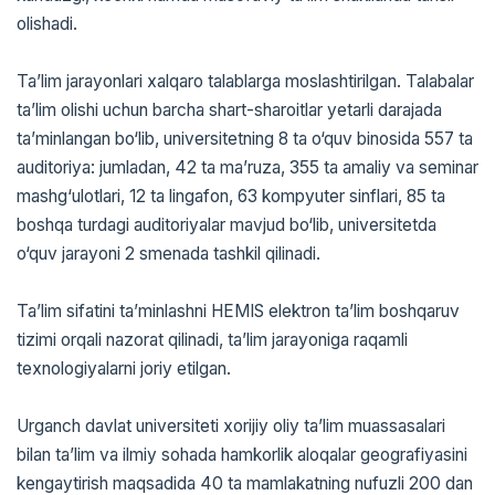
olishadi.
Ta’lim jarayonlari xalqaro talablarga moslashtirilgan. Talabalar
ta’lim olishi uchun barcha shart-sharoitlar yetarli darajada
ta’minlangan bo‘lib, universitetning 8 ta o‘quv binosida 557 ta
auditoriya: jumladan, 42 ta ma’ruza, 355 ta amaliy va seminar
mashg‘ulotlari, 12 ta lingafon, 63 kompyuter sinflari, 85 ta
boshqa turdagi auditoriyalar mavjud bo‘lib, universitetda
o‘quv jarayoni 2 smenada tashkil qilinadi.
Ta’lim sifatini ta’minlashni HEMIS elektron ta’lim boshqaruv
tizimi orqali nazorat qilinadi, ta’lim jarayoniga raqamli
texnologiyalarni joriy etilgan.
Urganch davlat universiteti xorijiy oliy ta’lim muassasalari
bilan ta’lim va ilmiy sohada hamkorlik aloqalar geografiyasini
kengaytirish maqsadida 40 ta mamlakatning nufuzli 200 dan