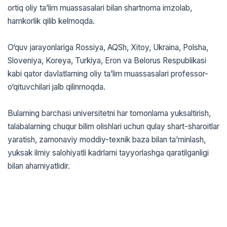
ortiq oliy ta’lim muassasalari bilan shartnoma imzolab,
hamkorlik qilib kelmoqda.
O‘quv jarayonlariga Rossiya, AQSh, Xitoy, Ukraina, Polsha,
Sloveniya, Koreya, Turkiya, Eron va Belorus Respublikasi
kabi qator davlatlarning oliy ta’lim muassasalari professor-
o‘qituvchilari jalb qilinmoqda.
Bularning barchasi universitetni har tomonlama yuksaltirish,
talabalarning chuqur bilim olishlari uchun qulay shart-sharoitlar
yaratish, zamonaviy moddiy-texnik baza bilan ta’minlash,
yuksak ilmiy salohiyatli kadrlarni tayyorlashga qaratilganligi
bilan ahamiyatlidir.