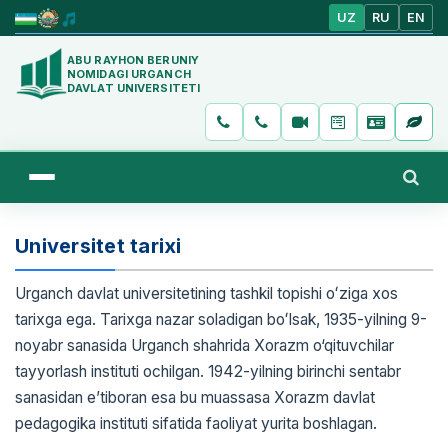
UZ
RU
EN
ABU RAYHON BERUNIY
NOMIDAGI URGANCH
DAVLAT UNIVERSITETI
Universitet tarixi
Urganch davlat universitetining tashkil topishi oʻziga xos
tarixga ega. Tarixga nazar soladigan boʻlsak, 1935-yilning 9-
noyabr sanasida Urganch shahrida Xorazm o‘qituvchilar
tayyorlash instituti ochilgan. 1942-yilning birinchi sentabr
sanasidan e’tiboran esa bu muassasa Xorazm davlat
pedagogika instituti sifatida faoliyat yurita boshlagan.