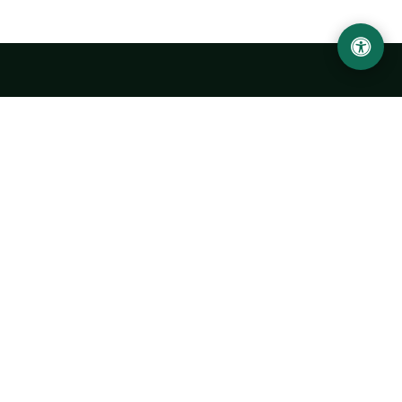
Abu Rayhon Beruniy nomidagi Urganch davlat
universiteti
O‘zbekiston, Urganch shahar, 220100, Hamid Olimjon ko‘chasi, 14-
uy
+998 62 224 6700
info@urdu.uz
Avtobus 7, 13, 28
UNIVERSITET