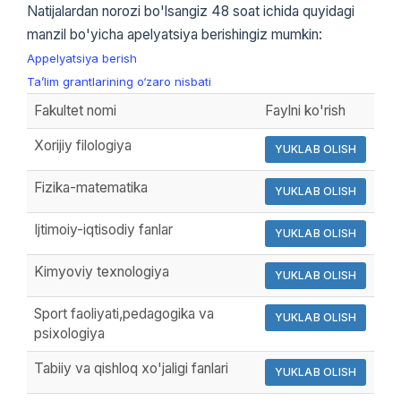
Natijalardan norozi bo'lsangiz 48 soat ichida quyidagi
manzil bo'yicha apelyatsiya berishingiz mumkin:
Appelyatsiya berish
Ta’lim grantlarining o‘zaro nisbati
Fakultet nomi
Faylni ko'rish
Xorijiy filologiya
YUKLAB OLISH
Fizika-matematika
YUKLAB OLISH
Ijtimoiy-iqtisodiy fanlar
YUKLAB OLISH
Kimyoviy texnologiya
YUKLAB OLISH
Sport faoliyati,pedagogika va
YUKLAB OLISH
psixologiya
Tabiiy va qishloq xo'jaligi fanlari
YUKLAB OLISH