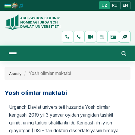
UZ
RU
EN
ABU RAYHON BERUNIY
NOMIDAGI URGANCH
DAVLAT UNIVERSITETI
Yosh olimlar maktabi
Asosiy
Yosh olimlar maktabi
Urganch Davlat universiteti huzurida Yosh olimlar
kengashi 2019 yil 3 yanvar oyidan yangidan tashkil
qilinib, uning tarkibi shakllantirildi. Kengash ilmiy ish
qilayotgan (DSi – fan doktori dissertatsiyasini himoya