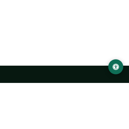
Abu Rayhon Beruniy nomidagi Urganch davlat
universiteti
O‘zbekiston, Urganch shahar, 220100, Hamid Olimjon ko‘chasi, 14-
uy
+998 62 224 6700