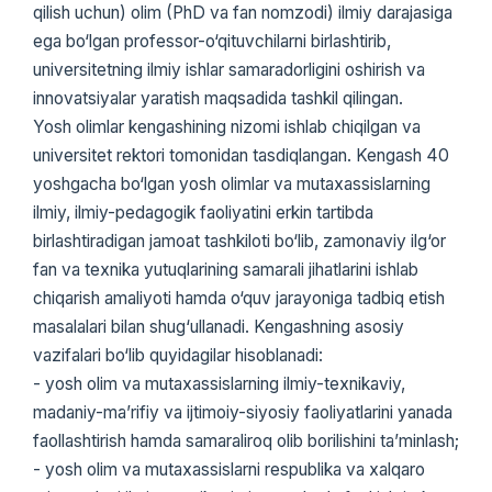
qilish uchun) olim (PhD va fan nomzodi) ilmiy darajasiga
ega bo‘lgan professor-o‘qituvchilarni birlashtirib,
universitetning ilmiy ishlar samaradorligini oshirish va
innovatsiyalar yaratish maqsadida tashkil qilingan.
Yosh olimlar kengashining nizomi ishlab chiqilgan va
universitet rektori tomonidan tasdiqlangan. Kengash 40
yoshgacha bo‘lgan yosh olimlar va mutaxassislarning
ilmiy, ilmiy-pedagogik faoliyatini erkin tartibda
birlashtiradigan jamoat tashkiloti bo‘lib, zamonaviy ilg‘or
fan va texnika yutuqlarining samarali jihatlarini ishlab
chiqarish amaliyoti hamda o‘quv jarayoniga tadbiq etish
masalalari bilan shug‘ullanadi. Kengashning asosiy
vazifalari bo‘lib quyidagilar hisoblanadi:
- yosh olim va mutaxassislarning ilmiy-texnikaviy,
madaniy-ma’rifiy va ijtimoiy-siyosiy faoliyatlarini yanada
faollashtirish hamda samaraliroq olib borilishini ta’minlash;
- yosh olim va mutaxassislarni respublika va xalqaro