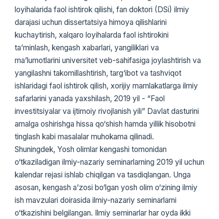
loyihalarida faol ishtirok qilishi, fan doktori (DSi) ilmiy
darajasi uchun dissertatsiya himoya qilishlarini
kuchaytirish, xalqaro loyihalarda faol ishtirokini
ta’minlash, kengash xabarlari, yangiliklari va
ma’lumotlarini universitet veb-sahifasiga joylashtirish va
yangilashni takomillashtirish, targ‘ibot va tashviqot
ishlaridagi faol ishtirok qilish, xorijiy mamlakatlarga ilmiy
safarlarini yanada yaxshilash, 2019 yil - “Faol
investitsiyalar va ijtimoiy rivojlanish yili” Davlat dasturini
amalga oshirishga hissa qo‘shish hamda yillik hisobotni
tinglash kabi masalalar muhokama qilinadi.
Shuningdek, Yosh olimlar kengashi tomonidan
o‘tkaziladigan ilmiy-nazariy seminarlarning 2019 yil uchun
kalendar rejasi ishlab chiqilgan va tasdiqlangan. Unga
asosan, kengash a’zosi bo‘lgan yosh olim o‘zining ilmiy
ish mavzulari doirasida ilmiy-nazariy seminarlarni
o‘tkazishini belgilangan. Ilmiy seminarlar har oyda ikki