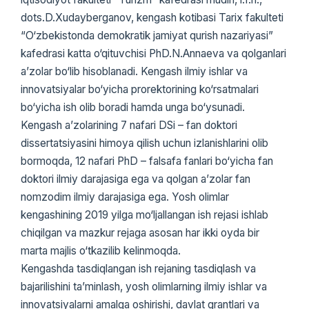
dots.D.Xudayberganov, kengash kotibasi Tarix fakulteti
“O‘zbekistonda demokratik jamiyat qurish nazariyasi”
kafedrasi katta o‘qituvchisi PhD.N.Annaeva va qolganlari
a’zolar bo‘lib hisoblanadi. Kengash ilmiy ishlar va
innovatsiyalar bo‘yicha prorektorining ko‘rsatmalari
bo‘yicha ish olib boradi hamda unga bo‘ysunadi.
Kengash a’zolarining 7 nafari DSi – fan doktori
dissertatsiyasini himoya qilish uchun izlanishlarini olib
bormoqda, 12 nafari PhD – falsafa fanlari bo‘yicha fan
doktori ilmiy darajasiga ega va qolgan a’zolar fan
nomzodim ilmiy darajasiga ega. Yosh olimlar
kengashining 2019 yilga mo‘ljallangan ish rejasi ishlab
chiqilgan va mazkur rejaga asosan har ikki oyda bir
marta majlis o‘tkazilib kelinmoqda.
Kengashda tasdiqlangan ish rejaning tasdiqlash va
bajarilishini ta’minlash, yosh olimlarning ilmiy ishlar va
innovatsiyalarni amalga oshirishi, davlat grantlari va