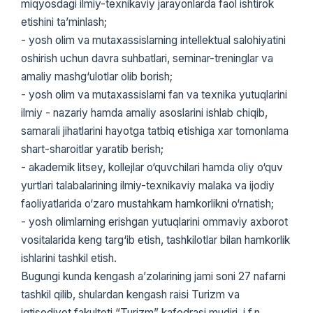
miqyosdagi ilmiy-texnikaviy jarayonlarda faol ishtirok
etishini ta’minlash;
- yosh olim va mutaxassislarning intellektual salohiyatini
oshirish uchun davra suhbatlari, seminar-treninglar va
amaliy mashg‘ulotlar olib borish;
- yosh olim va mutaxassislarni fan va texnika yutuqlarini
ilmiy - nazariy hamda amaliy asoslarini ishlab chiqib,
samarali jihatlarini hayotga tatbiq etishiga xar tomonlama
shart-sharoitlar yaratib berish;
- akademik litsey, kollejlar o‘quvchilari hamda oliy o‘quv
yurtlari talabalarining ilmiy-texnikaviy malaka va ijodiy
faoliyatlarida o‘zaro mustahkam hamkorlikni o‘rnatish;
- yosh olimlarning erishgan yutuqlarini ommaviy axborot
vositalarida keng targ‘ib etish, tashkilotlar bilan hamkorlik
ishlarini tashkil etish.
Bugungi kunda kengash a’zolarining jami soni 27 nafarni
tashkil qilib, shulardan kengash raisi Turizm va
iqtisodiyot fakulteti “Turizm” kafedrasi mudiri, i.f.n.,