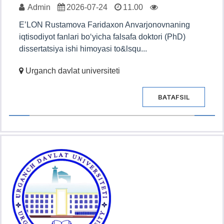
Admin
2026-07-24
11.00
E’LON Rustamova Faridaxon Anvarjonovnaning
iqtisodiyot fanlari bo‘yicha falsafa doktori (PhD)
dissertatsiya ishi himoyasi to&lsqu...
Urganch davlat universiteti
BATAFSIL