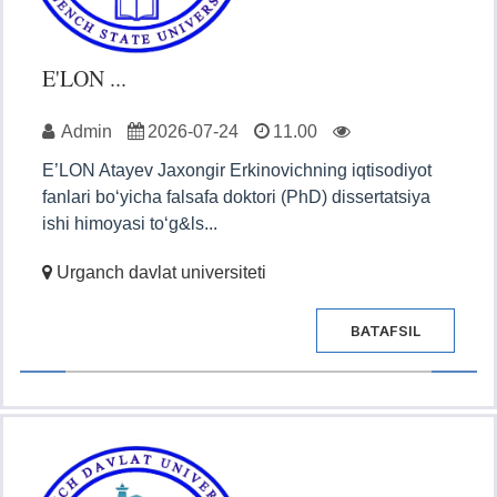
E'LON ...
Admin
2026-07-24
11.00
E’LON Atayev Jaxongir Erkinovichning iqtisodiyot
fanlari bo‘yicha falsafa doktori (PhD) dissertatsiya
ishi himoyasi to‘g&ls...
Urganch davlat universiteti
BATAFSIL