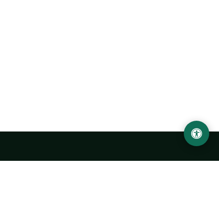
Abu Rayhon Beruniy nomidagi Urganch davlat
universiteti
O‘zbekiston, Urganch shahar, 220100, Hamid Olimjon ko‘chasi, 14-
uy