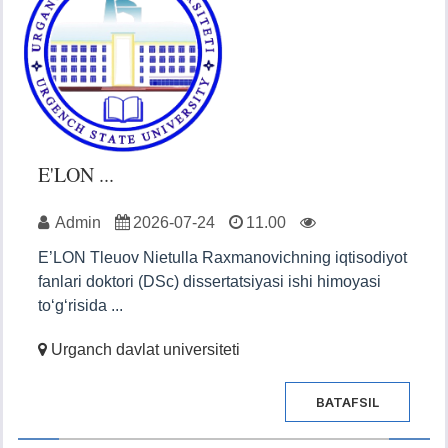
E'LON ...
Admin
2026-07-24
11.00
E’LON Tleuov Nietulla Raxmanovichning iqtisodiyot
fanlari doktori (DSc) dissertatsiyasi ishi himoyasi
to‘g‘risida ...
Urganch davlat universiteti
BATAFSIL