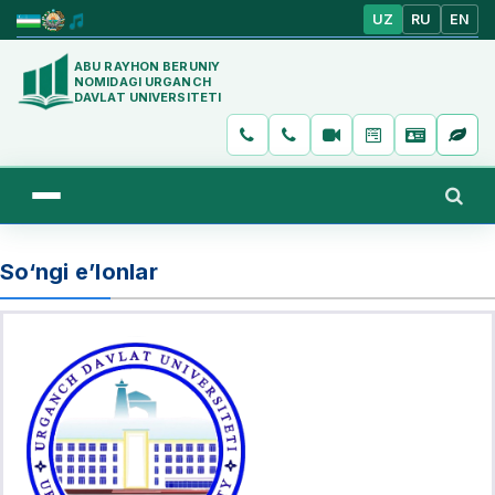
UZ
RU
EN
ABU RAYHON BERUNIY
NOMIDAGI URGANCH
DAVLAT UNIVERSITETI
So‘ngi e’lonlar