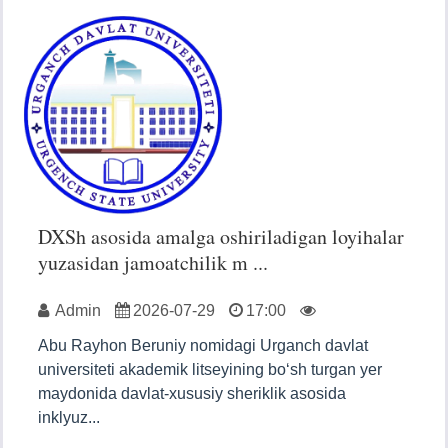
DXSh asosida amalga oshiriladigan loyihalar
yuzasidan jamoatchilik m ...
Admin
2026-07-29
17:00
Abu Rayhon Beruniy nomidagi Urganch davlat
universiteti akademik litseyining bo‘sh turgan yer
maydonida davlat-xususiy sheriklik asosida
inklyuz...