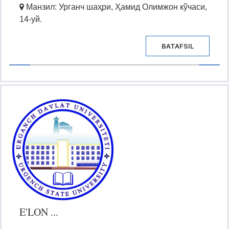
Манзил: Урганч шаҳри, Ҳамид Олимжон кўчаси,
14-уй.
BATAFSIL
E'LON ...