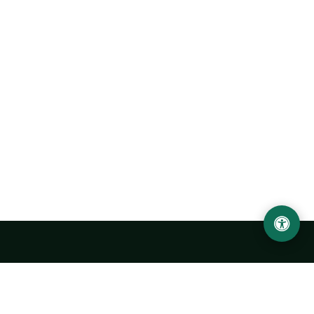
Abu Rayhon Beruniy nomidagi Urganch davlat
universiteti
O‘zbekiston, Urganch shahar, 220100, Hamid Olimjon ko‘chasi, 14-