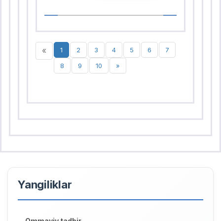
«
1
2
3
4
5
6
7
8
9
10
»
Yangiliklar
Ommaviy tadbir