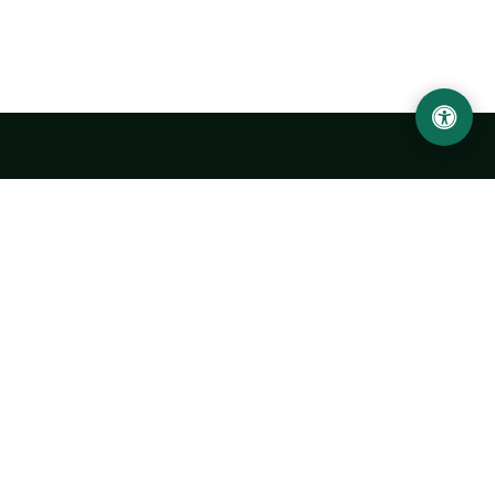
Abu Rayhon Beruniy nomidagi Urganch davlat
universiteti
O‘zbekiston, Urganch shahar, 220100, Hamid Olimjon ko‘chasi, 14-
uy
+998 62 224 6700
info@urdu.uz
Avtobus 7, 13, 28