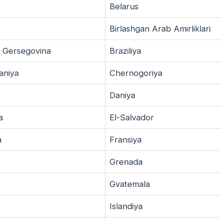
Belarus
Birlashgan Arab Amirliklari
a Gersegovina
Braziliya
aniya
Chernogoriya
Daniya
a
El-Salvador
a
Fransiya
Grenada
Gvatemala
Islandiya