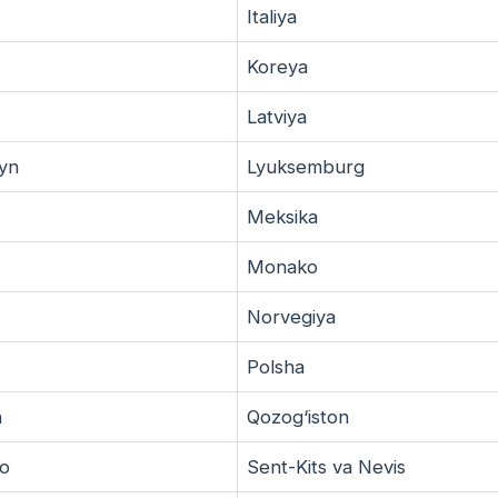
Italiya
Koreya
Latviya
eyn
Lyuksemburg
Meksika
Monako
Norvegiya
Polsha
n
Qozog‘iston
o
Sent-Kits va Nevis