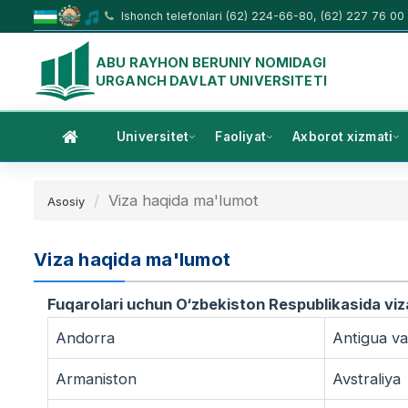
Ishonch telefonlari (62) 224-66-80, (62) 227 76 00
ABU RAYHON BERUNIY NOMIDAGI
URGANCH DAVLAT UNIVERSITETI
Universitet
Faoliyat
Axborot xizmati
Viza haqida ma'lumot
Asosiy
Viza haqida ma'lumot
Fuqarolari uchun O‘zbekiston Respublikasida vizas
Andorra
Antigua v
Armaniston
Avstraliya