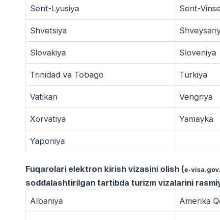
Sent-Lyusiya
Sent-Vins
Shvetsiya
Shveysari
Slovakiya
Sloveniya
Trinidad va Tobago
Turkiya
Vatikan
Vengriya
Xorvatiya
Yamayka
Yaponiya
Fuqarolari elektron kirish vizasini olish (
e-visa.gov
soddalashtirilgan tartibda turizm vizalarini rasm
Albaniya
Amerika Qo