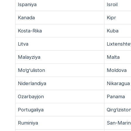
Ispaniya
Isroil
Kanada
Kipr
Kosta-Rika
Kuba
Litva
Lixtensht
Malayziya
Malta
Mo‘g‘uliston
Moldova
Niderlandiya
Nikaragua
Ozarbayjon
Panama
Portugaliya
Qirg‘izisto
Ruminiya
San-Marin