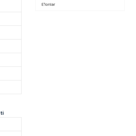
E’lonlar
ti