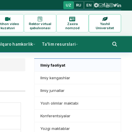
UZ
RU
EN
tihon video
Rektor virtual
Zaxira
Yashil
kuzatuvi
qabulxonasi
nomzod
Universitet
alqaro hamkorlik
Ta'lim resurslari
Ilmiy faoliyat
Ilmiy kengashlar
Ilmiy jurnallar
Yosh olimlar maktabi
Konferentsiyalar
Yozgi maktablar