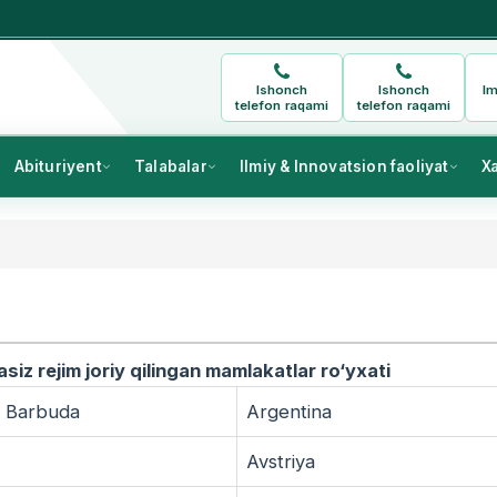
Ishonch
Ishonch
Im
telefon raqami
telefon raqami
Abituriyent
Talabalar
Ilmiy & Innovatsion faoliyat
X
iz rejim joriy qilingan mamlakatlar ro‘yxati
a Barbuda
Argentina
Avstriya