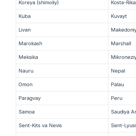
Koreya (shimoliy)
Kosta-Rika
Kuba
Kuvayt
Livan
Makedoni
Marokash
Marshall
Meksika
Mikronezi
Nauru
Nepal
Omon
Palau
Paragvay
Peru
Samoa
Saudiya Ar
Sent-Kits va Nevis
Sent-Lyus