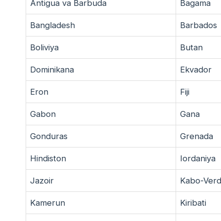
Antigua va Barbuda
Bagama
Bangladesh
Barbados
Boliviya
Butan
Dominikana
Ekvador
Eron
Fiji
Gabon
Gana
Gonduras
Grenada
Hindiston
Iordaniya
Jazoir
Kabo-Ver
Kamerun
Kiribati