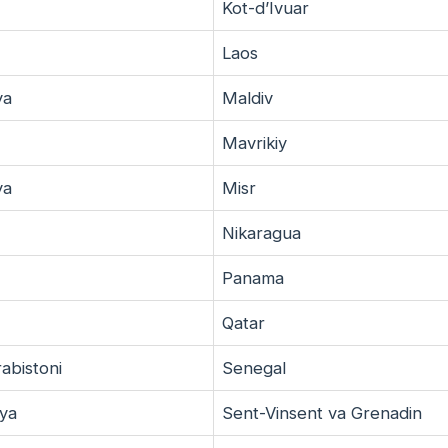
Kot-d’Ivuar
Laos
ya
Maldiv
Mavrikiy
ya
Misr
Nikaragua
Panama
Qatar
abistoni
Senegal
iya
Sent-Vinsent va Grenadin