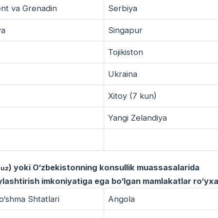
ent va Grenadin
Serbiya
ya
Singapur
Tojikiston
Ukraina
Xitoy (7 kun)
Yangi Zelandiya
) yoki O‘zbekistonning konsullik muassasalarida
.uz
iylashtirish imkoniyatiga ega bo‘lgan mamlakatlar ro‘yxa
‘shma Shtatlari
Angola