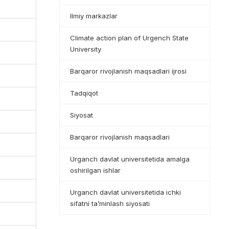
Ilmiy markazlar
Climate action plan of Urgench State
University
Barqaror rivojlanish maqsadlari ijrosi
Tadqiqot
Siyosat
Barqaror rivojlanish maqsadlari
Urganch davlat universitetida amalga
oshirilgan ishlar
Urganch davlat universitetida ichki
sifatni ta’minlash siyosati