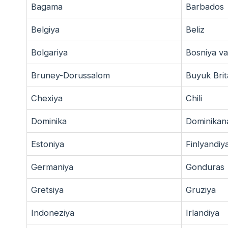
Bagama
Barbados
Belgiya
Beliz
Bolgariya
Bosniya v
Bruney-Dorussalom
Buyuk Brit
Chexiya
Chili
Dominika
Dominikan
Estoniya
Finlyandiy
Germaniya
Gonduras
Gretsiya
Gruziya
Indoneziya
Irlandiya