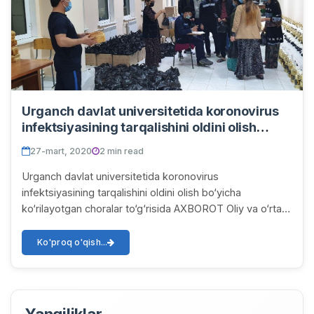
Urganch davlat universitetida koronovirus
infektsiyasining tarqalishini oldini olish
bo‘yicha ko‘rilayotgan choralar
27-mart, 2020
2 min read
Urganch davlat universitetida koronovirus
infektsiyasining tarqalishini oldini olish bo‘yicha
ko‘rilayotgan choralar to‘g‘risida AXBOROT Oliy va o‘rta
maxsus ta’lim vazirligi tomonidan koronavirus inf...
Ko'proq o'qish...
Yangiliklar