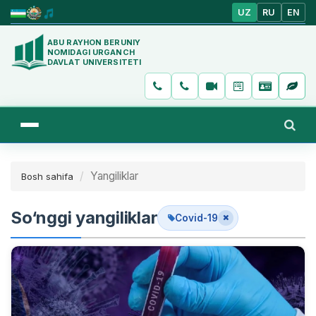
UZ
RU
EN
ABU RAYHON BERUNIY
NOMIDAGI URGANCH
DAVLAT UNIVERSITETI
Yangiliklar
Bosh sahifa
So‘nggi yangiliklar
Covid-19