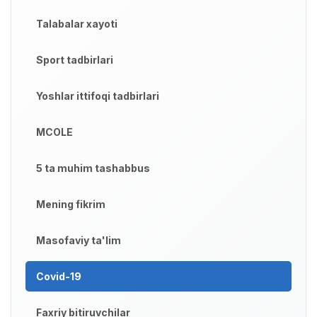
Talabalar xayoti
Sport tadbirlari
Yoshlar ittifoqi tadbirlari
MCOLE
5 ta muhim tashabbus
Mening fikrim
Masofaviy ta'lim
Covid-19
Faxriy bitiruvchilar