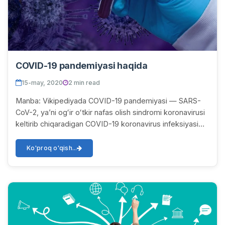
COVID-19 pandemiyasi haqida
15-may, 2020
2 min read
Manba: Vikipediyada COVID-19 pandemiyasi — SARS-
CoV-2, yaʼni ogʻir oʻtkir nafas olish sindromi koronavirusi
keltirib chiqaradigan COVID-19 koronavirus infeksiyasi
kasalligi pandemiyasi. Ilk marotaba 2...
Ko'proq o'qish...