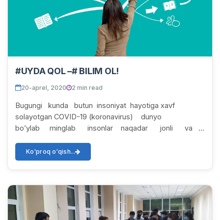
#UYDA QOL –# BILIM OL!
20-aprel, 2020
2 min read
Bugungi kunda butun insoniyat hayotiga xavf
solayotgan COVID-19 (koronavirus) dunyo
bo’ylab minglab insonlar naqadar jonli va
gavjum bo’lgan, san’at as...
Ko'proq o'qish...