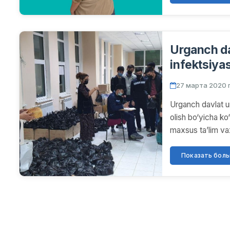
Urganch da
infektsiyas
ko‘rilayotg
27 марта 2020 г
Urganch davlat un
olish bo‘yicha ko
maxsus ta’lim vaz
Показать больш