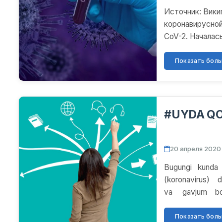
Источник: ​Вик
коронавирусной
CoV-2. Началас
Ухане провинции
Показать больш
#UYDA QOL
20 апреля 2020 
Bugungi kunda b
(koronavirus)
va gavjum bo’l
Показать больш