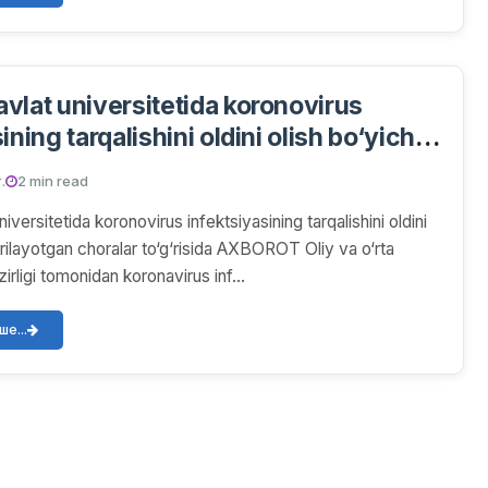
vlat universitetida koronovirus
ining tarqalishini oldini olish bo‘yicha
an choralar
.
2 min read
iversitetida koronovirus infektsiyasining tarqalishini oldini
‘rilayotgan choralar to‘g‘risida AXBOROT Oliy va o‘rta
irligi tomonidan koronavirus inf...
е...