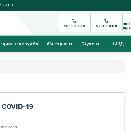
7 76 00
Экз
Колл-центр
Колл-центр
виде
ационная служба
Абитуриент
Студенты
НИПД
 COVID-19
1 min read