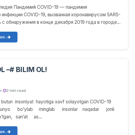
ипедия Пандеми́я COVID-19 — пандемия
 инфекции COVID-19, вызванная коронавирусом SARS-
ь с обнаружения в конце декабря 2019 года в городе
 Хубэй...
е...
 –# BILIM OL!
г.
2 min read
utun insoniyat hayotiga xavf solayotgan COVID-19
 dunyo bo’ylab minglab insonlar naqadar jonli
gan, san’at as...
е...