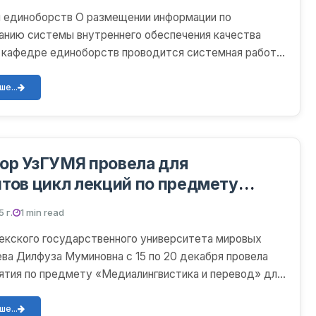
 единоборств О размещении информации по
анию системы внутреннего обеспечения качества
 кафедре единоборств проводится системная работа
ованию внут...
е...
ор УзГУМЯ провела для
тов цикл лекций по предмету
нгвистика и перевод»
 г.
1 min read
екского государственного университета мировых
ва Дилфуза Муминовна с 15 по 20 декабря провела
ятия по предмету «Медиалингвистика и перевод» для
..
е...