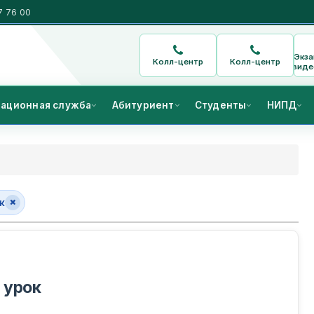
7 76 00
Экз
Колл-центр
Колл-центр
виде
ационная служба
Абитуриент
Студенты
НИПД
к
 урок