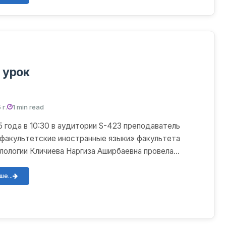
 урок
 г.
1 min read
5 года в 10:30 в аудитории S-423 преподаватель
акультетские иностранные языки» факультета
лологии Кличиева Наргиза Аширбаевна провела
на тему «С...
е...