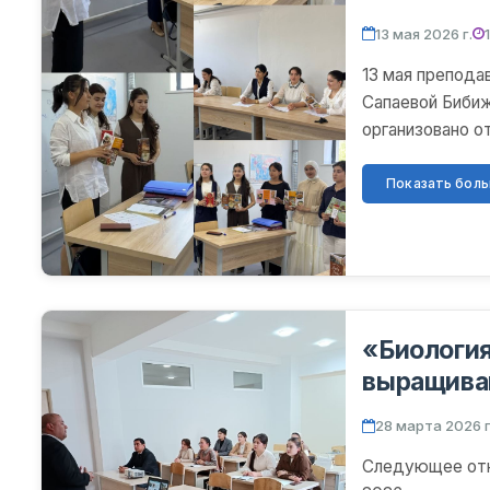
13 мая 2026 г.
13 мая препода
Сапаевой Биби
организовано о
целью данного о
Показать больш
«Биология
выращива
28 марта 2026 г
Следующее отк