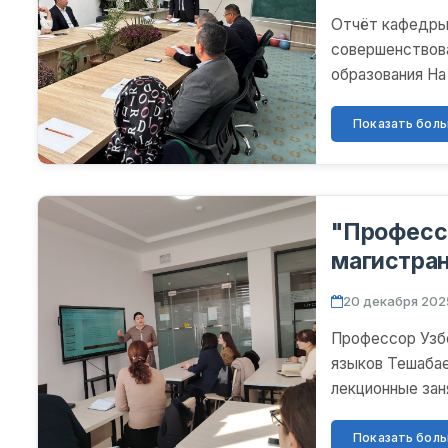
Отчёт кафедры
совершенствов
образования На
по совершенств
Показать больш
"Професс
магистран
«Медиали
20 декабря 2025
Профессор Узб
языков Тешабае
лекционные зан
магистрантов 2.
Показать больш