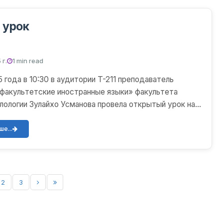
 урок
 г.
1 min read
 года в 10:30 в аудитории T-211 преподаватель
акультетские иностранные языки» факультета
лологии Зулайхо Усманова провела открытый урок на
ия в...
е...
2
3