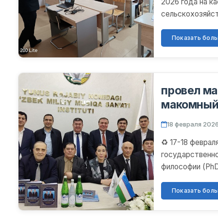
2026 года на к
сельскохозяйст
университета.
Показать больш
провел ма
макомный
18 февраля 2026
♻️ 17-18 февра
государственно
философии (Ph
провел маст...
Показать больш