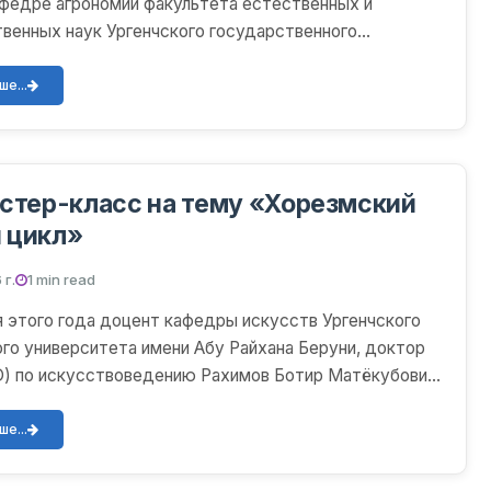
афедре агрономии факультета естественных и
венных наук Ургенчского государственного
е...
стер-класс на тему «Хорезмский
 цикл»
 г.
1 min read
ля этого года доцент кафедры искусств Ургенчского
го университета имени Абу Райхана Беруни, доктор
D) по искусствоведению Рахимов Ботир Матёкубович
е...