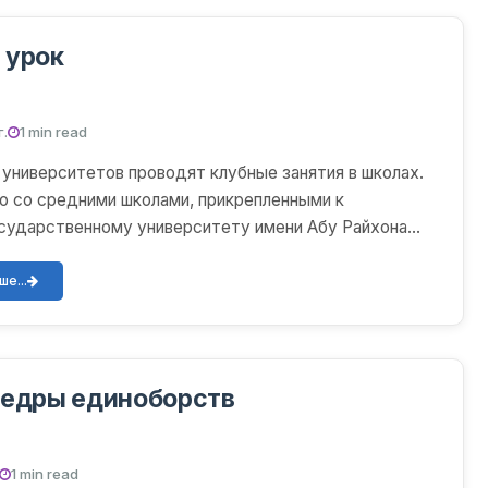
 урок
г.
1 min read
университетов проводят клубные занятия в школах.
 со средними школами, прикрепленными к
сударственному университету имени Абу Райхона
 на посто...
е...
федры единоборств
1 min read