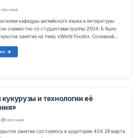
1 min read
вателем кафедры английского языка и литературы
жон совместно со студентами группы 2504-Б было
ткрытое занятие на тему «World Foods». Основной
тк...
е...
 кукурузы и технологии её
ния»
.
1 min read
рытое занятие состоялось в аудитории 404 28 марта