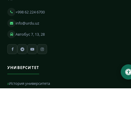
+998 62 224 6700
info@urdu.uz
Автобус 7, 13, 28
УНИВЕРСИТЕТ
История университета
Устав университета
Ректорат
Факультеты
Кафедры
Центры и отделы