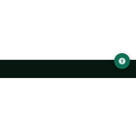
Ургенчский государственный университет
имени Абу Райхана Беруни
Адрес: 220100, Узбекистан, город Ургенч, улица Х. Олимжона,
14.
+998 62 224 6700
info@urdu.uz