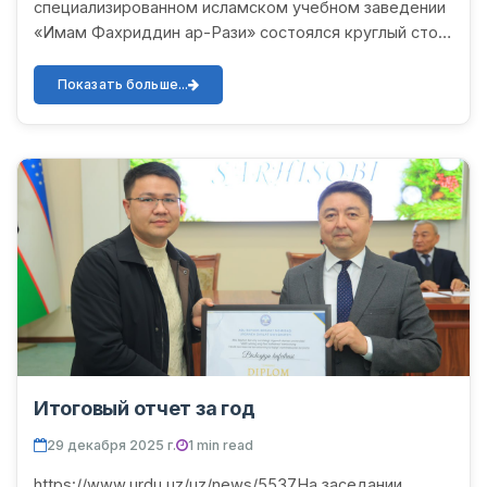
специализированном исламском учебном заведении
«Имам Фахриддин ар-Рази» состоялся круглый стол,
посвященный 585-летию со дня рождения великого
узбекского поэта, мыслител...
Показать больше...
Итоговый отчет за год
29 декабря 2025 г.
1 min read
https://www.urdu.uz/uz/news/5537На заседании