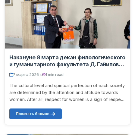
Накануне 8 марта декан филологического
и гуманитарного факультета Д. Гайипов
вручил праздничные подарки
7 марта 2026 г.
1 min read
сотрудникам факультета.
The cultural level and spiritual perfection of each society
are determined by the attention and attitude towards
women. After all, respect for women is a sign of respect
for the nation. On the occasio...
Показать больше...