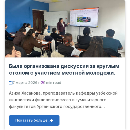
Была организована дискуссия за круглым
столом с участием местной молодежи.
7 марта 2026 г.
1 min read
Азиза Хасанова, преподаватель кафедры узбекской
лингвистики филологического и гуманитарного
факультетов Ургенчского государственного
университета имени Абу Райхона Беруни,
организовала круглый стол с...
Показать больше...