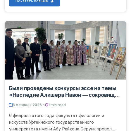
литературы, и Дж. Джуманиёзова, преп...
Показать больше...
Были проведены конкурсы эссе на темы
«Наследие Алишера Навои — ​​сокровище
нашей нации», «Я — создатель
6 февраля 2026 г.
1 min read
творчества Навои» и «Лучшие рисунки».
6 февраля этого года факультет филологии и
искусств Ургенчского государственного
университета имени Абу Райхона Беруни провел