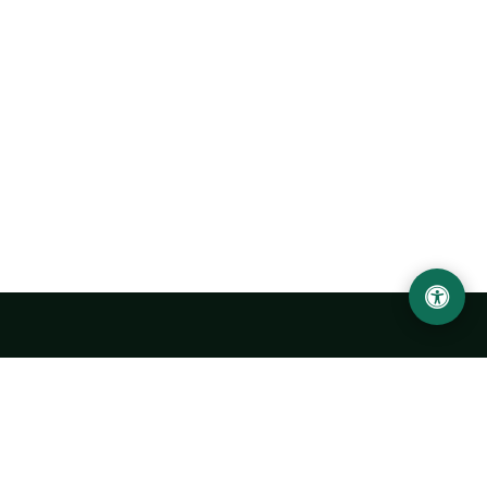
Ургенчский государственный университет
имени Абу Райхана Беруни
Адрес: 220100, Узбекистан, город Ургенч, улица Х. Олимжона,
14.