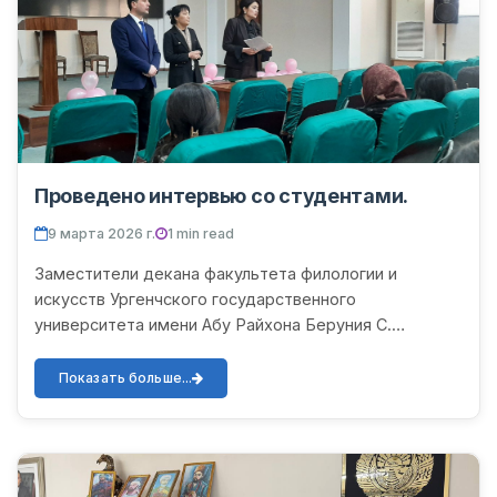
Проведено интервью со студентами.
9 марта 2026 г.
1 min read
Заместители декана факультета филологии и
искусств Ургенчского государственного
университета имени Абу Райхона Беруния С.
Атаджонова, С. Янгибоева и Х. Боимуротова провели
встречу и беседу с группами...
Показать больше...