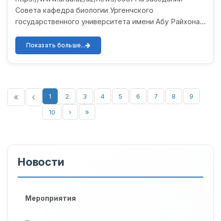
Совета кафедра биологии Ургенчского
государственного университета имени Абу Райхона
Беруни была удостоена диплома 1-й степени в
номинации «Полнота информац...
Показать больше...
1
2
3
4
5
6
7
8
9
10
Новости
Мероприятия