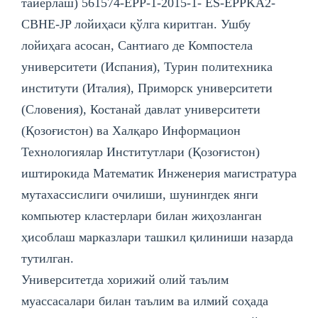
тайёрлаш) 561574-EPP-1-2015-1- ES-EPPKA2-
CBHE-JP лoйиҳаси қўлга киритган. Ушбу
лойиҳага асосан, Сантиаго де Компостела
университети (Испания), Турин политехника
институти (Италия), Приморск университети
(Словения), Костанай давлат университети
(Қозоғистон) ва Халқаро Информацион
Технологиялар Институтлари (Қозоғистон)
иштирокида Математик Инженерия магистратура
мутахассислиги очилиши, шунингдек янги
компьютер кластерлари билан жиҳозланган
ҳисоблаш марказлари ташкил қилиниши назарда
тутилган.
Унивeрситeтда хорижий олий таълим
муассасалари билан таълим ва илмий соҳада