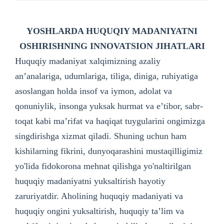
YOSHLARDA HUQUQIY MADANIYATNI
OSHIRISHNING INNOVATSION JIHATLARI
Huquqiy madaniyat xalqimizning azaliy
an’analariga, udumlariga, tiliga, diniga, ruhiyatiga
asoslangan holda insof va iymon, adolat va
qonuniylik, insonga yuksak hurmat va e’tibor, sabr-
toqat kabi ma’rifat va haqiqat tuygularini ongimizga
singdirishga xizmat qiladi. Shuning uchun ham
kishilarning fikrini, dunyoqarashini mustaqilligimiz
yo'lida fidokorona mehnat qilishga yo'naltirilgan
huquqiy madaniyatni yuksaltirish hayotiy
zaruriyatdir. Aholining huquqiy madaniyati va
huquqiy ongini yuksaltirish, huquqiy ta’lim va