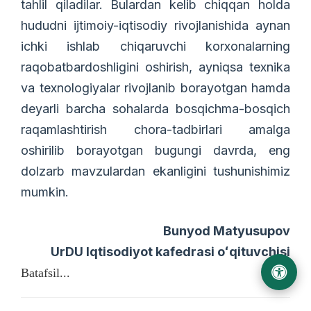
tahlil qiladilar. Bulardan kelib chiqqan holda
hududni ijtimoiy-iqtisodiy rivojlanishida aynan
ichki ishlab chiqaruvchi korxonalarning
raqobatbardoshligini oshirish, ayniqsa texnika
va texnologiyalar rivojlanib borayotgan hamda
deyarli barcha sohalarda bosqichma-bosqich
raqamlashtirish chora-tadbirlari amalga
oshirilib borayotgan bugungi davrda, eng
dolzarb mavzulardan ekanligini tushunishimiz
mumkin.
Bunyod Matyusupov
UrDU Iqtisodiyot kafedrasi oʻqituvchisi
Batafsil...