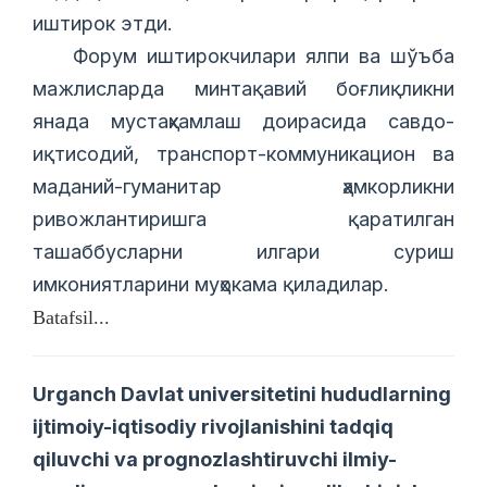
иштирок этди.
Форум иштирокчилари ялпи ва шўъба
мажлисларда минтақавий боғлиқликни
янада мустаҳкамлаш доирасида савдо-
иқтисодий, транспорт-коммуникацион ва
маданий-гуманитар ҳамкорликни
ривожлантиришга қаратилган
ташаббусларни илгари суриш
имкониятларини муҳокама қиладилар.
Batafsil...
Urganch Davlat universitetini hududlarning
ijtimoiy-iqtisodiy rivojlanishini tadqiq
qiluvchi va prognozlashtiruvchi ilmiy-