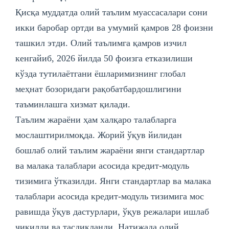
Қисқа муддатда олий таълим муассасалари сони
икки баробар ортди ва умумий қамров 28 фоизни
ташкил этди. Олий таълимга қамров изчил
кенгайиб, 2026 йилда 50 фоизга етказилиши
кўзда тутилаётгани ёшларимизнинг глобал
меҳнат бозоридаги рақобатбардошлигини
таъминлашга хизмат қилади.
Таълим жараёни ҳам халқаро талабларга
мослаштирилмоқда. Жорий ўқув йилидан
бошлаб олий таълим жараёни янги стандартлар
ва малака талаблари асосида кредит-модуль
тизимига ўтказилди. Янги стандартлар ва малака
талаблари асосида кредит-модуль тизимига мос
равишда ўқув дастурлари, ўқув режалари ишлаб
чиқилди ва тасдиқланди. Натижада олий