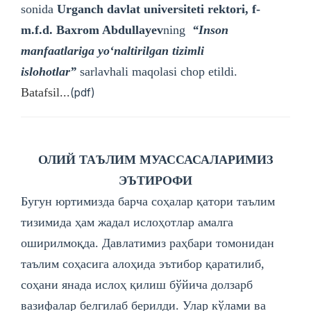
sonida
Urganch davlat universiteti rektori, f-
m.f.d. Baxrom Abdullayev
ning
“Inson
manfaatlariga yoʻnaltirilgan tizimli
islohotlar”
sarlavhali maqolasi chop etildi.
Batafsil...
(pdf)
ОЛИЙ ТАЪЛИМ МУАССАСАЛАРИМИЗ
ЭЪТИРОФИ
Бугун юртимизда барча соҳалар қатори таълим
тизимида ҳам жадал ислоҳотлар амалга
оширилмоқда. Давлатимиз раҳбари томонидан
таълим соҳасига алоҳида эътибор қаратилиб,
соҳани янада ислоҳ қилиш бўйича долзарб
вазифалар белгилаб берилди. Улар кўлами ва