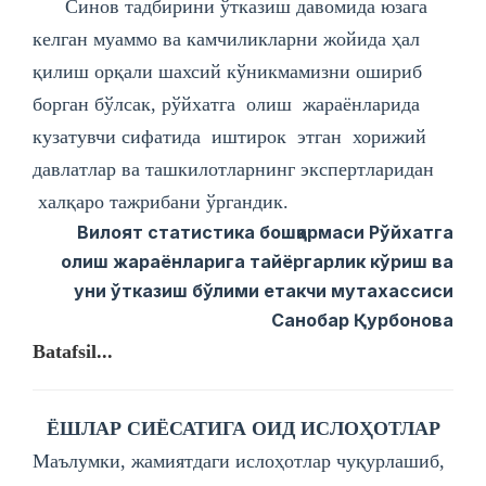
Синов тадбирини ўтказиш давомида юзага
келган муаммо ва камчиликларни жойида ҳал
қилиш орқали шахсий кўникмамизни ошириб
борган бўлсак, рўйхатга олиш жараёнларида
кузатувчи сифатида иштирок этган хорижий
давлатлар ва ташкилотларнинг экспертларидан
халқаро тажрибани ўргандик.
Вилоят статистика бошқармаси Рўйхатга
олиш жараёнларига тайёргарлик кўриш ва
уни ўтказиш бўлими етакчи мутахассиси
Санобар Қурбонова
Batafsil...
ЁШЛАР СИЁСАТИГА ОИД ИСЛОҲОТЛАР
Маълумки, жамиятдаги ислоҳотлар чуқурлашиб,