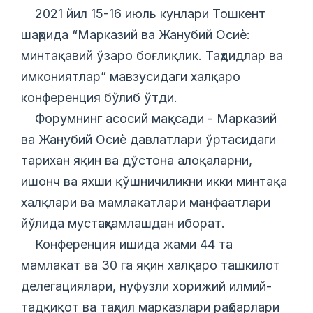
2021 йил 15-16 июль кунлари Тошкент
шаҳрида “Марказий ва Жанубий Осиѐ:
минтақавий ўзаро боғлиқлик. Таҳдидлар ва
имкониятлар” мавзусидаги халқаро
конференция бўлиб ўтди.
Форумнинг асосий мақсади - Марказий
ва Жанубий Осиѐ давлатлари ўртасидаги
тарихан яқин ва дўстона алоқаларни,
ишонч ва яхши қўшничиликни икки минтақа
халқлари ва мамлакатлари манфаатлари
йўлида мустаҳкамлашдан иборат.
Конференция ишида жами 44 та
мамлакат ва 30 га яқин халқаро ташкилот
делегациялари, нуфузли хорижий илмий-
тадқиқот ва таҳлил марказлари раҳбарлари