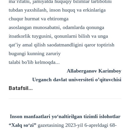
ma’rifatni, jamiyatda huquqiy bilimlar tartibotini
tubdan yaxshilash, inson huquq va erkinlariga
chuqur hurmat va ehtiromga
asoslangan munosabatni, odamlarda qonunga
itoatkorlik tuygusini, qonunlarni bilish va unga
qat’iy amal qilish saodatmandligini qaror toptirish
bugungi kunning zaruriy
talabi bo'lib kelmoqda...
Allaberganov Karimboy
Urganch davlat universiteti o’qituvchisi
Batafsil...
Inson manfaatlari yoʻnaltirilgan tizimli islohotlar
“Xalq soʻzi”
gazetasining 2023-yil 6-apreldagi 68-