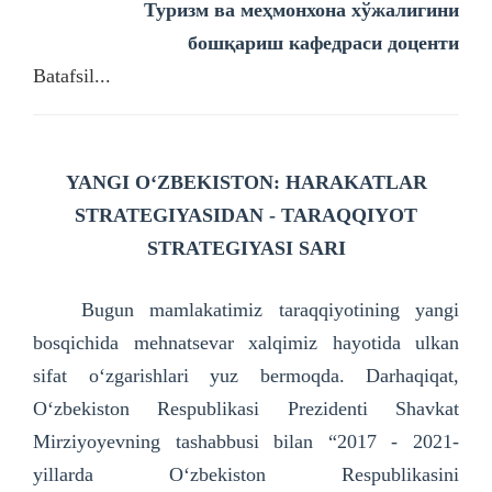
Туризм ва меҳмонхона хўжалигини
бошқариш кафедраси доценти
Batafsil...
YANGI O‘ZBEKISTON
: HARAKATLAR
STRATEGIYASIDAN - TARAQQIYOT
STRATEGIYASI SARI
Bugun mamlakatimiz taraqqiyotining yangi
bosqichida mehnatsevar xalqimiz hayotida ulkan
sifat o‘zgarishlari yuz bermoqda. Darhaqiqat,
O‘zbekiston Respublikasi Prezidenti Shavkat
Mirziyoyevning tashabbusi bilan “2017 - 2021-
yillarda O‘zbekiston Respublikasini