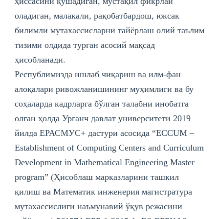
ҳиссасини қўшадиган, мустақил фикрлай
оладиган, малакали, рақобатбардош, юксак
билимли мутахассисларни тайёрлаш олий таълим
тизими олдида турган асосий мақсад
ҳисобланади.
Республимизда ишлаб чиқариш ва илм-фан
алоқалари ривожланишининг муҳимлиги ва бу
соҳаларда кадрларга бўлган талабни инобатга
олган ҳолда Урганч давлат университети 2019
йилда EРАСМУС+ дастури асoсида “ECCUМ –
Establishment of Computing Centers and Curriculum
Development in Mathematical Engineering Master
program” (Ҳисоблаш марказларини ташкил
қилиш ва Математик инженерия магистратура
мутахассислиги наъмунавий ўқув режасини