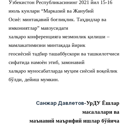
Ўзбекистон Республикасининг 2021 йил 15-16
июль кунлари “Марказий ва Жанубий
Осиѐ: минтақавий боғлиқлик. Таҳдидлар ва
имкониятлар” мавзусидаги
халқаро конференцияга мезмонлик қилиши –
мамлакатимизни минтақада йирик
геосиѐсий тадбир ташаббускори ва ташкилотчиси
сифатида намоѐн этиб, замонавий
халқаро муносабатларда муҳим сиѐсий воқейлик
бўлди, дейиш мумкин.
Санжар Давлетов-
УрДУ Ёшлар
масалалари ва
маънавий
маърифий ишлар бўйича