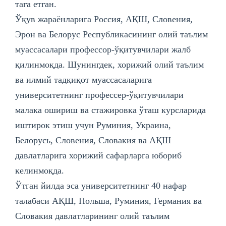
тага етган.
Ўқув жараёнларига Россия, АҚШ, Словения,
Эрон ва Белорус Республикасининг олий таълим
муассасалари профессор-ўқитувчилари жалб
қилинмоқда. Шунингдек, хорижий олий таълим
ва илмий тадқиқот муассасаларига
университетнинг профессер-ўқитувчилари
малака ошириш ва стажировка ўташ курсларида
иштирок этиш учун Руминия, Украина,
Белорусь, Словения, Словакия ва АҚШ
давлатларига хорижий сафарларга юбориб
келинмоқда.
Ўтган йилда эса университетнинг 40 нафар
талабаси АҚШ, Польша, Руминия, Германия ва
Словакия давлатларининг олий таълим