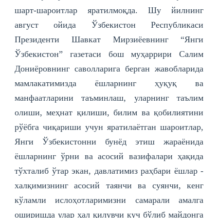
шарт-шароитлар яратилмоқда. Шу йилнинг
август ойида Ўзбекистон Республикаси
Президенти Шавкат Мирзиёевнинг “Янги
Ўзбекистон” газетаси бош муҳаррири Салим
Дониёровнинг саволларига берган жавобларида
мамлакатимизда ёшларнинг ҳуқуқ ва
манфаатларини таъминлаш, уларнинг таълим
олиши, меҳнат қилиши, билим ва қобилиятини
рўёбга чиқариши учун яратилаётган шароитлар,
Янги Ўзбекистонни бунёд этиш жараёнида
ёшларнинг ўрни ва асосий вазифалари ҳақида
тўхталиб ўтар экан, давлатимиз раҳбари ёшлар -
халқимизнинг асосий таянчи ва суянчи, кенг
кўламли ислоҳотларимизни самарали амалга
оширишда улар ҳал қилувчи куч бўлиб майдонга