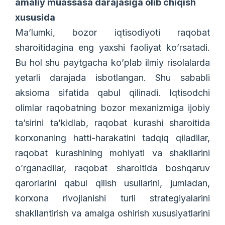
amaliy muassasa darajasiga olib chiqish
xususida
Ma’lumki, bozor iqtisodiyoti raqobat
sharoitidagina eng yaxshi faoliyat ko’rsatadi.
Bu hol shu paytgacha ko’plab ilmiy risolalarda
yetarli darajada isbotlangan. Shu sababli
aksioma sifatida qabul qilinadi. Iqtisodchi
olimlar raqobatning bozor mexanizmiga ijobiy
ta’sirini ta’kidlab, raqobat kurashi sharoitida
korxonaning hatti-harakatini tadqiq qiladilar,
raqobat kurashining mohiyati va shakllarini
o’rganadilar, raqobat sharoitida boshqaruv
qarorlarini qabul qilish usullarini, jumladan,
korxona rivojlanishi turli strategiyalarini
shakllantirish va amalga oshirish xususiyatlarini