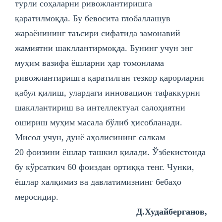
турли соҳаларни ривожлантиришга
қаратилмоқда. Бу бевосита глобаллашув
жараёнининг таъсири сифатида замонавий
жамиятни шакллантирмоқда. Бунинг учун энг
муҳим вазифа ёшларни ҳар томонлама
ривожлантиришга қаратилган тезкор қарорларни
қабул қилиш, улардаги инновацион тафаккурни
шакллантириш ва интеллектуал салоҳиятни
ошириш муҳим масала бўлиб ҳисобланади.
Мисол учун, дунё аҳолисининг салкам
20 фоизини ёшлар ташкил қилади. Ўзбекистонда
бу кўрсаткич 60 фоиздан ортиққа тенг. Чунки,
ёшлар халқимиз ва давлатимизнинг бебаҳо
меросидир.
Д.Худайберганов,