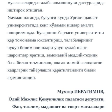
муассасаларида талаба алмашинуви дастурларида
иштирок этишган.
Умуман олганда, бугунги кунда Урганч давлат
университетида кенг кўламли ишлар амалга
оширилмоқда. Буларнинг барчаси университетни
ҳар томонлама юксалтириш, талабаларнинг
чуқур билим олишлари учун қулай шарт-
шароитлар яратиш, замонавий моддий-техник
база билан таъминлаш, юксак илмий салоҳиятли
кадрларни тайёрлашга қаратилганлиги билан
аҳамиятлидир.
Мухтор ИБРАГИМОВ,
Олий Мажлис Қонунчилик палатаси депутати,
Фан, таълим, маданият ва спорт масалалари