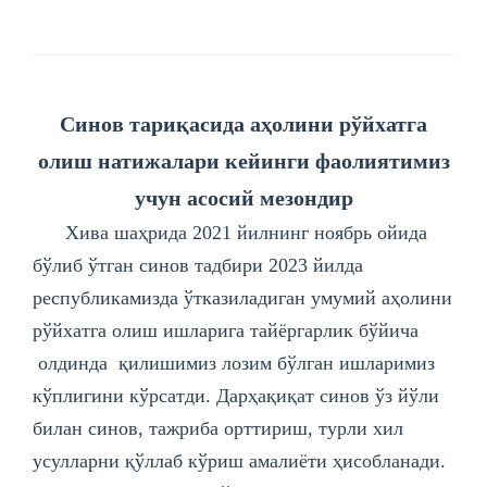
Синов тариқасида аҳолини рўйхатга
олиш натижалари кейинги фаолиятимиз
учун асосий мезондир
Хива шаҳрида 2021 йилнинг ноябрь ойида
бўлиб ўтган синов тадбири 2023 йилда
республикамизда ўтказиладиган умумий аҳолини
рўйхатга олиш ишларига тайёргарлик бўйича
олдинда қилишимиз лозим бўлган ишларимиз
кўплигини кўрсатди. Дарҳақиқат синов ўз йўли
билан синов, тажриба орттириш, турли хил
усулларни қўллаб кўриш амалиёти ҳисобланади.