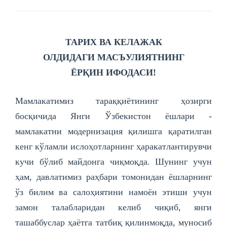
ТАРИХ ВА КЕЛАЖАК
ОЛДИДАГИ
МАСЪУЛИЯТНИНГ
ЁРҚИН ИФОДАСИ!
Мамлакатимиз тараққиётининг ҳозирги
босқичида Янги Ўзбекистон ёшлари -
мамлакатни модернизация қилишга қаратилган
кенг кўламли ислоҳотларнинг ҳаракатлантирувчи
кучи бўлиб майдонга чиқмоқда. Шунинг учун
ҳам, давлатимиз раҳбари томонидан ёшларнинг
ўз билим ва салоҳиятини намоён этиши учун
замон талабларидан келиб чиқиб, янги
ташаббуслар ҳаётга татбиқ қилинмоқда, муносиб