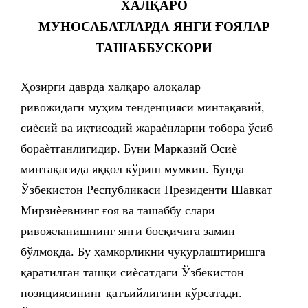
ХАЛҚАРО
МУНОСАБАТЛАРДА ЯНГИ ҒОЯЛАР
ТАШАББУСКОРИ
Ҳозирги даврда халқаро алоқалар
ривожидаги муҳим тенденцияси минтақавий,
сиѐсий ва иқтисодий жараѐнларни тобора ўсиб
бораѐтганлигидир. Буни Марказий Осиѐ
минтақасида яққол кўриш мумкин. Бунда
Ўзбекистон Республикаси Президенти Шавкат
Мирзиѐевнинг ғоя ва ташаббу слари
ривожланишнинг янги босқичига замин
бўлмоқда. Бу ҳамкорликни чуқурлаштиришга
қаратилган ташқи сиѐсатдаги Ўзбекистон
позициясининг қатъийлигини кўрсатади.