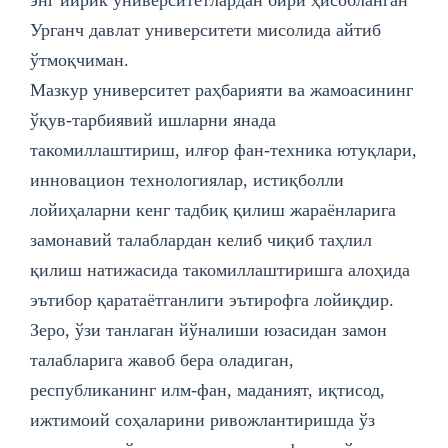
Урганч давлат университети мисолида айтиб
ўтмоқчиман.
Мазкур университет раҳбарияти ва жамоасининг
ўқув-тарбиявий ишларни янада
такомиллаштириш, илғор фан-техника ютуқлари,
инновацион технологиялар, истиқболли
лойиҳаларни кенг тадбиқ қилиш жараёнларига
замонавий талаблардан келиб чиқиб таҳлил
қилиш натижасида такомиллаштиришга алоҳида
эътибор қаратаётганлиги эътирофга лойиқдир.
Зеро, ўзи танлаган йўналиши юзасидан замон
талабларига жавоб бера оладиган,
республиканинг илм-фан, маданият, иқтисод,
ижтимоий соҳаларини ривожлантиришда ўз