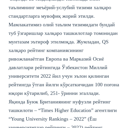
таълимнинг меъёрий-услубий тизими халқаро
стандартларга мувофиқ жорий этилди.
Мамлакатимиз олий таълим тизимидаги бундай
туб ўзгаришлар халқаро ташкилотлар томонидан
мунтазам эътироф этилмоқда. Жумладан, QS
халқаро рейтинг компаниясининг
ривожланаётган Европа ва Марказий Осиё
давлатлари рейтингида Ўзбекистон Миллий
университети 2022 йил учун эълон қилинган
рейтингда ўтган йилги кўрсаткичидан 100 поғона
юқори кўтарилиб, 251- ўринни эгаллади.
Яқинда Буюк Британиянинг нуфузли рейтинг
ташкилоти – “Times Highеr Education” агентлиги
“Young University Rankings – 2022” (Ёш
университетлар рейтинги – 2022) рейтинг