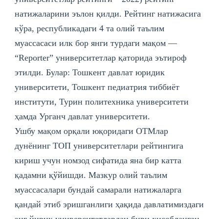
натижаларини эълон қилди. Рейтинг натижасига
кўра, республикадаги 4 та олий таълим
муассасаcи илк бор янги турдаги мақом —
“Reportеr” университетлар қаторида эътироф
этилди. Булар: Тошкент давлат юридик
университети, Тошкент педиатрия тиббиёт
институти, Турин политехника университети
ҳамда Урганч давлат университети.
Ушбу мақом орқали юқоридаги ОТМлар
дунёнинг ТОП университетлари рейтингига
кириш учун номзод сифатида яна бир катта
қадамни қўйишди. Мазкур олий таълим
муассасалари бундай самарали натижаларга
қандай этиб эришганлиги ҳақида давлатимиздаги
энг йирик университетлардан бири ҳисобланган