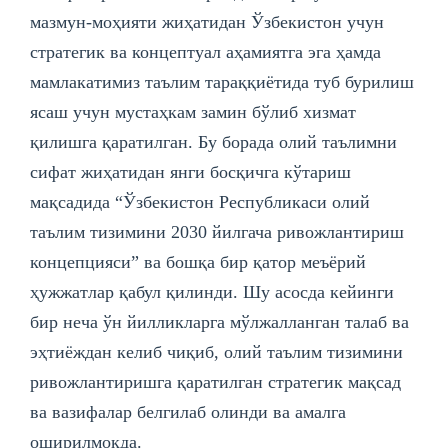
мазмун-моҳияти жиҳатидан Ўзбекистон учун
стратегик ва концептуал аҳамиятга эга ҳамда
мамлакатимиз таълим тараққиётида туб бурилиш
ясаш учун мустаҳкам замин бўлиб хизмат
қилишга қаратилган. Бу борада олий таълимни
сифат жиҳатидан янги босқичга кўтариш
мақсадида “Ўзбекистон Республикаси олий
таълим тизимини 2030 йилгача ривожлантириш
концепцияси” ва бошқа бир қатор меъёрий
ҳужжатлар қабул қилинди. Шу асосда кейинги
бир неча ўн йилликларга мўлжалланган талаб ва
эҳтиёждан келиб чиқиб, олий таълим тизимини
ривожлантиришга қаратилган стратегик мақсад
ва вазифалар белгилаб олинди ва амалга
оширилмоқда.