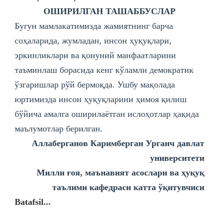
ОШИРИЛГАН ТАШАББУСЛАР
Бугун мамлакатимизда жамиятнинг барча
соҳаларида, жумладан, инсон ҳуқуқлари,
эркинликлари ва қонуний манфаатларини
таъминлаш борасида кенг кўламли демократик
ўзгаришлар рўй бермоқда. Ушбу мақолада
юртимизда инсон ҳуқуқларини ҳимоя қилиш
бўйича амалга оширилаётган ислоҳотлар ҳақида
маълумотлар берилган.
Аллаберганов Каримберган Урганч давлат
университети
Милли ғоя, маънавият асослари ва ҳуқуқ
таълими кафедраси катта ўқитувчиси
Batafsil...