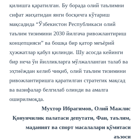
қилишга қаратилган. Бу борада олий таълимни
сифат жиҳатидан янги босқичга кўтариш
мақсадида “Ўзбекистон Республикаси олий
таълим тизимини 2030 йилгача ривожлантириш
концепцияси” ва бошқа бир қатор меъёрий
ҳужжатлар қабул қилинди. Шу асосда кейинги
бир неча ўн йилликларга мўлжалланган талаб ва
эҳтиёждан келиб чиқиб, олий таълим тизимини
ривожлантиришга қаратилган стратегик мақсад
ва вазифалар белгилаб олинди ва амалга
оширилмоқда.
Мухтор Ибрагимов, Олий Мажлис
Қонунчилик палатаси депутати, Фан, таълим,
маданият ва спорт масалалари қўмитаси
аъзоси