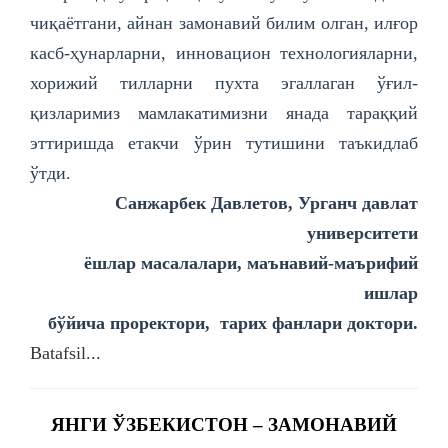
чиқаётгани, айнан замонавий билим олган, илғор
касб-ҳунарларни, инновацион технологияларни,
хорижий тилларни пухта эгаллаган ўғил-
қизларимиз мамлакатимизни янада тараққий
эттиришда етакчи ўрин тутишини таъкидлаб
ўтди.
Санжарбек Давлетов,
Урганч давлат
университети
ёшлар масалалари, маънавий-маърифий
ишлар
бўйича проректори, тарих фанлари доктори.
Batafsil...
ЯНГИ ЎЗБЕКИСТОН – ЗАМОНАВИЙ