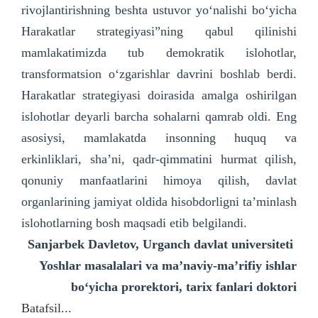
rivojlantirishning beshta ustuvor yo‘nalishi bo‘yicha
Harakatlar strategiyasi”ning qabul qilinishi
mamlakatimizda tub demokratik islohotlar,
transformatsion o‘zgarishlar davrini boshlab berdi.
Harakatlar strategiyasi doirasida amalga oshirilgan
islohotlar deyarli barcha sohalarni qamrab oldi. Eng
asosiysi, mamlakatda insonning huquq va
erkinliklari, sha’ni, qadr-qimmatini hurmat qilish,
qonuniy manfaatlarini himoya qilish, davlat
organlarining jamiyat oldida hisobdorligni ta’minlash
islohotlarning bosh maqsadi etib belgilandi.
Sanjarbek Davletov,
Urganch davlat universiteti
Yoshlar masalalari va ma’naviy-ma’rifiy ishlar
bo‘yicha
prorektori, tarix fanlari doktori
Batafsil...