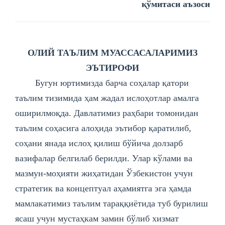
қўмитаси аъзоси
ОЛИЙ ТАЪЛИМ МУАССАСАЛАРИМИЗ
ЭЪТИРОФИ
Бугун юртимизда барча соҳалар қатори
таълим тизимида ҳам жадал ислоҳотлар амалга
оширилмоқда. Давлатимиз раҳбари томонидан
таълим соҳасига алоҳида эътибор қаратилиб,
соҳани янада ислоҳ қилиш бўйича долзарб
вазифалар белгилаб берилди. Улар кўлами ва
мазмун-моҳияти жиҳатидан Ўзбекистон учун
стратегик ва концептуал аҳамиятга эга ҳамда
мамлакатимиз таълим тараққиётида туб бурилиш
ясаш учун мустаҳкам замин бўлиб хизмат