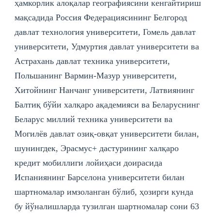
ҳамкорлик алоқалар географиясини кенгайтириш
мақсадида Россия Федерациясининг Белгород
давлат технология университети, Гомель давлат
университети, Удмуртия давлат университети ва
Астрахань давлат техника университети,
Польшанинг Вармин-Мазур университети,
Хитойнинг Нанчанг университети, Латвиянинг
Балтиқ бўйи халқаро ақадемияси ва Беларуснинг
Беларус миллий техника университети ва
Могилёв давлат озиқ-овқат университети билан,
шунингдек, Эрасмус+ дастурининг халқаро
кредит мобиллиги лойиҳаси доирасида
Испаниянинг Барселона университети билан
шартномалар имзоланган бўлиб, ҳозирги кунда
бу йўналишларда тузилган шартномалар сони 63