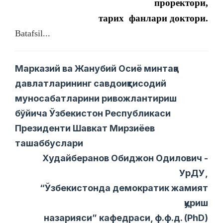
проректори,
тарих
фанлари доктори.
Batafsil...
Марказий ва Жанубий Осиё минтақа
давлатларининг савдоиқтисодий
муносабатларини ривожлантириш
бўйича Ўзбекистон Республикаси
Президенти Шавкат Мирзиёев
ташаббуслари
Худайберанов Обиджон Одилович -
УрДУ,
“Ўзбекистонда демократик жамият
қуриш
назарияси” кафедраси, ф.ф.д. (PhD)