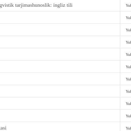
gvistik tarjimashunoslik: ingliz tili
Yuk
Yuk
Yuk
Yuk
Yuk
Yuk
Yuk
Yuk
Yuk
Yuk
kasi
Yuk