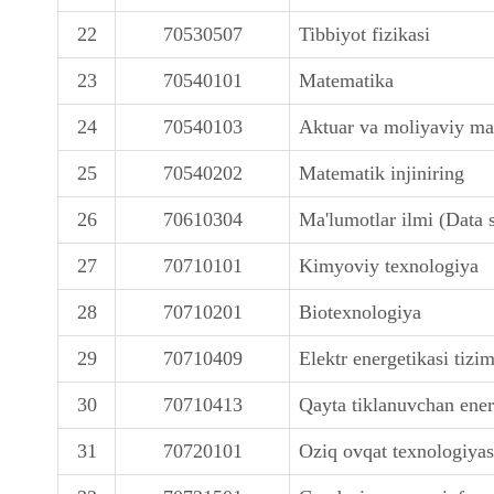
22
70530507
Tibbiyot fizikasi
23
70540101
Matematika
24
70540103
Aktuar va moliyaviy ma
25
70540202
Matematik injiniring
26
70610304
Ma'lumotlar ilmi (Data 
27
70710101
Kimyoviy texnologiya
28
70710201
Biotexnologiya
29
70710409
Elektr energetikasi tizim
30
70710413
Qayta tiklanuvchan ene
31
70720101
Oziq ovqat texnologiyas