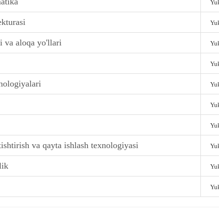
atika
Yuk
ekturasi
Yuk
i va aloqa yo'llari
Yuk
Yuk
nologiyalari
Yuk
Yuk
Yuk
ishtirish va qayta ishlash texnologiyasi
Yuk
lik
Yuk
Yuk