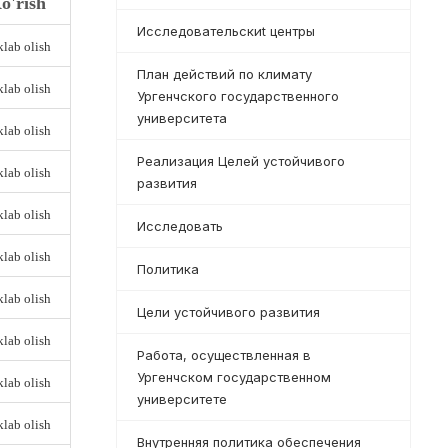
o'rish
Исследовательскиt центры
lab olish
План действий по климату
lab olish
Ургенчского государственного
университета
lab olish
Реализация Целей устойчивого
lab olish
развития
lab olish
Исследовать
lab olish
Политика
lab olish
Цели устойчивого развития
lab olish
Работа, осуществленная в
Ургенчском государственном
lab olish
университете
lab olish
Внутренняя политика обеспечения