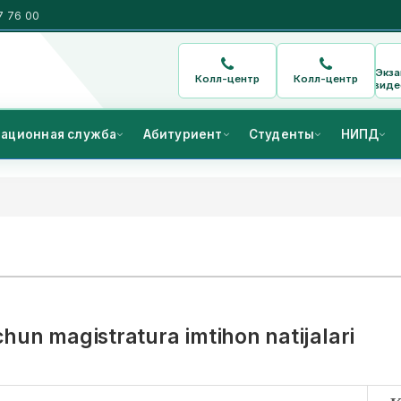
7 76 00
Экз
Колл-центр
Колл-центр
виде
ационная служба
Абитуриент
Студенты
НИПД
chun magistratura imtihon natijalari