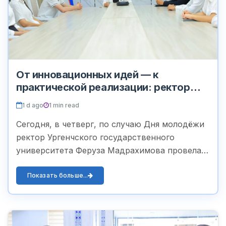
От инновационных идей — к
практической реализации: ректор
встретился с молодёжью
1 d ago
1 min read
Сегодня, в четверг, по случаю Дня молодёжи
ректор Ургенчского государственного
университета Феруза Мадрахимова провела
встречу с группой активных и инициативных
студентов университета. В ходе встречи...
Показать больше...