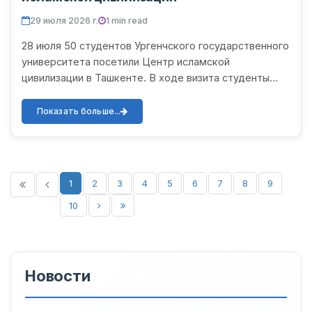
29 июля 2026 г.
1 min read
28 июля 50 студентов Ургенчского государственного
университета посетили Центр исламской
цивилизации в Ташкенте. В ходе визита студенты
подробно ознакомились с собранными в центре
редкими рукописями, и...
Показать больше...
1
2
3
4
5
6
7
8
9
10
Новости