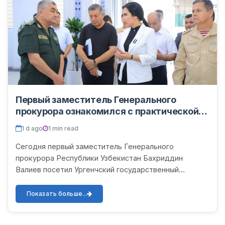
Первый заместитель Генерального
прокурора ознакомился с практической
работой по концепции безопасной зоны в
1 d ago
1 min read
УрГУ
Сегодня первый заместитель Генерального
прокурора Республики Узбекистан Бахриддин
Валиев посетил Ургенчский государственный
университет. В ходе визита он ознакомился с
презентацией о работе, проводимо...
Показать больше...