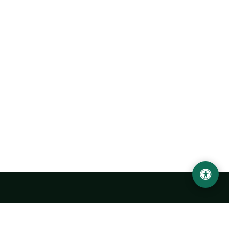
Ургенчский государственный университет
имени Абу Райхана Беруни