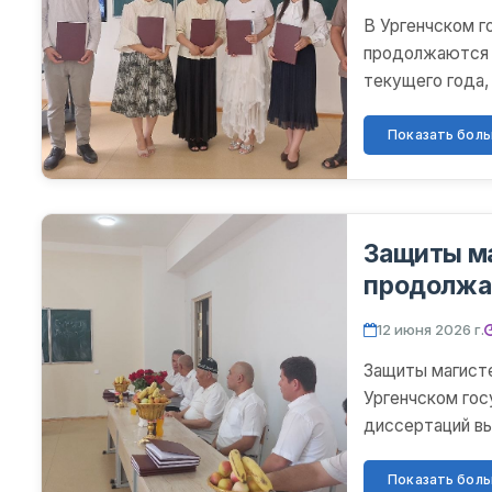
В Ургенчском 
продолжаются з
текущего года,
диссертаций ма
Показать больш
Защиты м
продолжа
12 июня 2026 г.
Защиты магист
Ургенчском го
диссертаций вы
самую активную
Показать больш