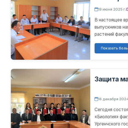
19 июня 2025 г.
В настоящее в
выпускников на
растений факул
Ургенчского г...
Показать больш
Защита м
16 декабря 2024
Сегодня состоя
«Биология» фак
Ургенчского го