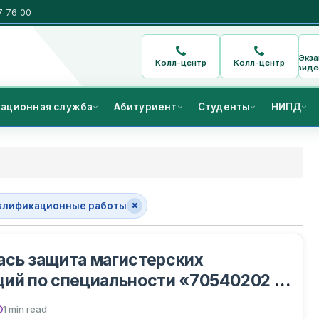
7 76 00
Экз
Колл-центр
Колл-центр
виде
ационная служба
Абитуриент
Студенты
НИПД
алификационные работы
сь защита магистерских
ий по специальности «70540202 –
ческий инжиниринг»
1 min read