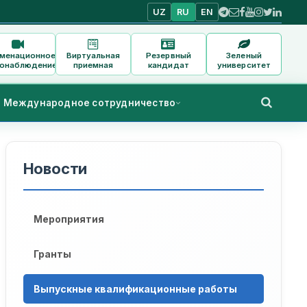
UZ
RU
EN
аменационное
Виртуальная
Резервный
Зеленый
онаблюдение
приемная
кандидат
университет
Международное сотрудничество
Новости
Мероприятия
Гранты
Выпускные квалификационные работы