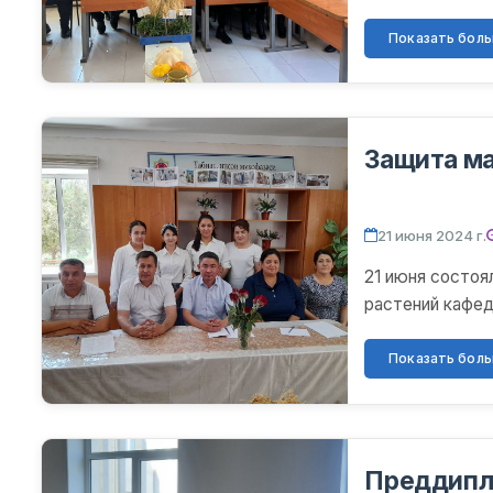
представили пре
Показать больш
Защита м
21 июня 2024 г.
21 июня состоя
растений кафед
Показать больш
Преддипл