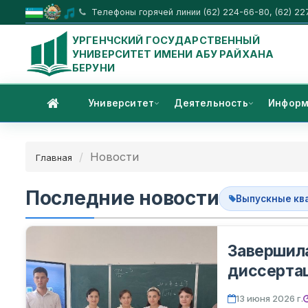
Телефоны горячей линии (62) 224-66-80, (62) 22
УРГЕНЧСКИЙ ГОСУДАРСТВЕННЫЙ
УНИВЕРСИТЕТ ИМЕНИ АБУ РАЙХАНА
БЕРУНИ
Университет
Деятельность
Информ
Новости
Главная
Последние новости
Выпускные кв
Завершила
диссертац
Математи
13 июня 2026 г.