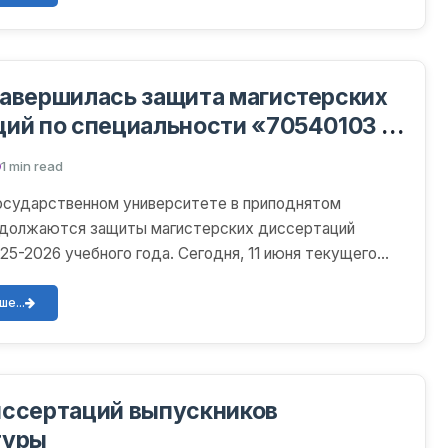
авершилась защита магистерских
ий по специальности «70540103 –
 и финансовая математика»
1 min read
осударственном университете в приподнятом
одолжаются защиты магистерских диссертаций
25-2026 учебного года. Сегодня, 11 июня текущего
ь защиты д...
е...
иссертаций выпускников
туры