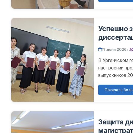
Успешно з
диссертац
Актуарная
11 июня 2026 г.
В Ургенчском г
настроении пр
выпускников 20
года, состоялис
Показать больш
Защита д
магистра