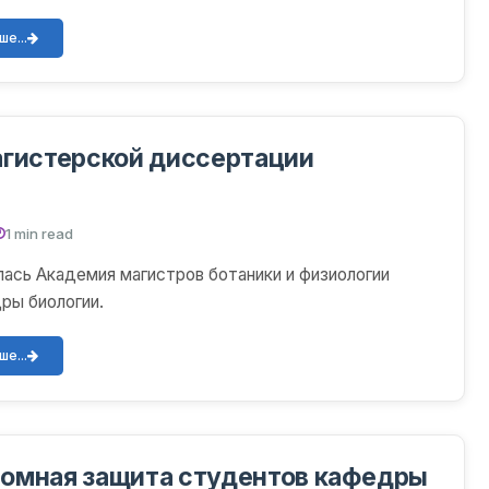
зент...
е...
агистерской диссертации
1 min read
лась Академия магистров ботаники и физиологии
ры биологии.
е...
омная защита студентов кафедры