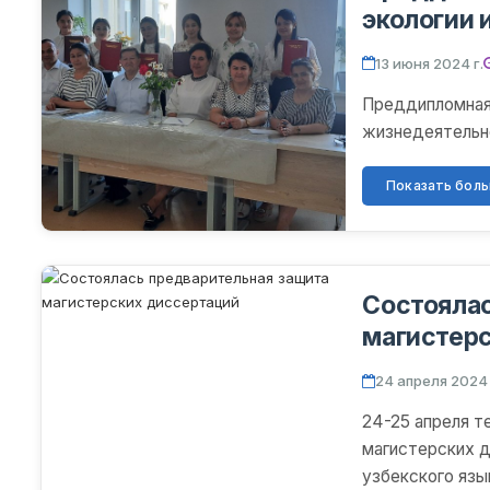
экологии 
4 ступени
13 июня 2024 г.
Преддипломная
жизнедеятельн
Показать больш
Состоялас
магистер
24 апреля 2024 
24-25 апреля т
магистерских д
узбекского язы