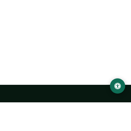
Ургенчский государственный университет
имени Абу Райхана Беруни
Адрес: 220100, Узбекистан, город Ургенч, улица Х. Олимжона,
14.