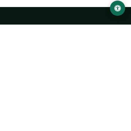
Ургенчский государственный университет
имени Абу Райхана Беруни
Адрес: 220100, Узбекистан, город Ургенч, улица Х. Олимжона,
14.
+998 62 224 6700
info@urdu.uz
Автобус 7, 13, 28
УНИВЕРСИТЕТ