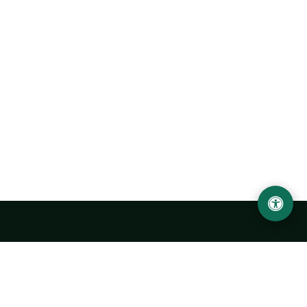
Ургенчский государственный университет
имени Абу Райхана Беруни
Адрес: 220100, Узбекистан, город Ургенч, улица Х. Олимжона,
14.