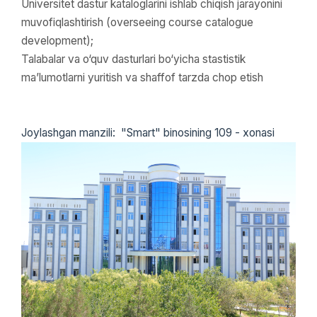
Universitet dastur kataloglarini ishlab chiqish jarayonini
muvofiqlashtirish (overseeing course catalogue
development);
Talabalar va o‘quv dasturlari bo‘yicha stastistik
ma’lumotlarni yuritish va shaffof tarzda chop etish
Joylashgan manzili: "Smart" binosining 109 - xonasi