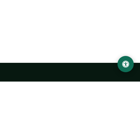
Ургенчский государственный университет
имени Абу Райхана Беруни
Адрес: 220100, Узбекистан, город Ургенч, улица Х. Олимжона,
14.
+998 62 224 6700
info@urdu.uz