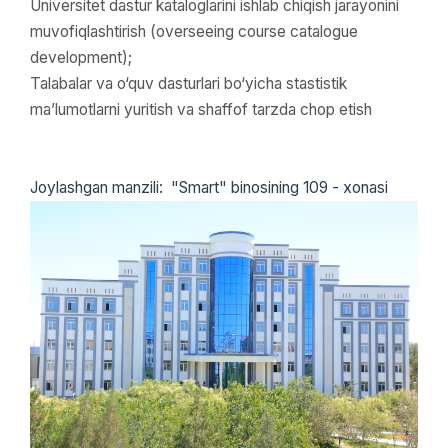
Universitet dastur kataloglarini ishlab chiqish jarayonini
muvofiqlashtirish (overseeing course catalogue
development);
Talabalar va o‘quv dasturlari bo‘yicha stastistik
ma’lumotlarni yuritish va shaffof tarzda chop etish
Joylashgan manzili: "Smart" binosining 109 - xonasi