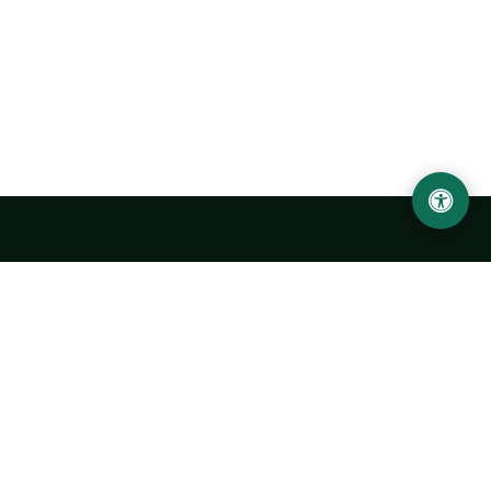
Urgench State University named after Abu Rayhan
Biruni
14, Kh.Alimdjan str, Urgench city, 220100, Uzbekistan
+998 62 224 6700
info@urdu.uz
Bus 7, 13, 28