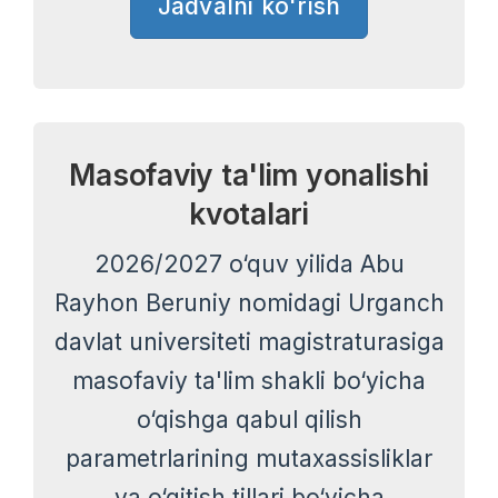
Jadvalni ko'rish
Masofaviy ta'lim yonalishi
kvotalari
2026/2027 o‘quv yilida Abu
Rayhon Beruniy nomidagi Urganch
davlat universiteti magistraturasiga
masofaviy ta'lim shakli bo‘yicha
o‘qishga qabul qilish
parametrlarining mutaxassisliklar
va o‘qitish tillari bo‘yicha