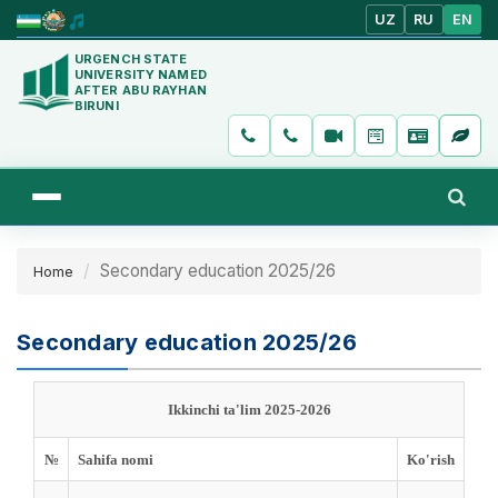
UZ
RU
EN
URGENCH STATE
UNIVERSITY NAMED
AFTER ABU RAYHAN
BIRUNI
Secondary education 2025/26
Home
Secondary education 2025/26
Ikkinchi ta'lim 2025-2026
№
Sahifa nomi
Ko'rish