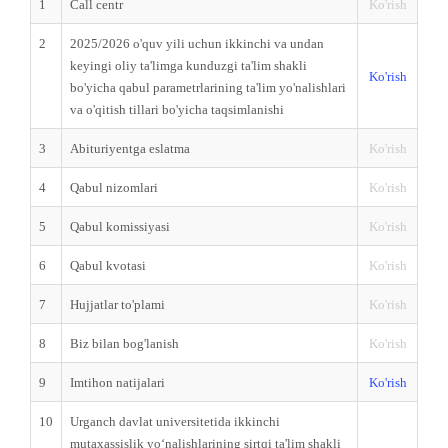
1
Call centr
Ko'rish
2
2025/2026 o'quv yili uchun ikkinchi va undan
keyingi oliy ta'limga kunduzgi ta'lim shakli
Ko'rish
bo'yicha qabul parametrlarining ta'lim yo'nalishlari
va o'qitish tillari bo'yicha taqsimlanishi
3
Abituriyentga eslatma
Ko'rish
4
Qabul nizomlari
Ko'rish
5
Qabul komissiyasi
Ko'rish
6
Qabul kvotasi
Ko'rish
7
Hujjatlar to'plami
Ko'rish
8
Biz bilan bog'lanish
Ko'rish
9
Imtihon natijalari
Ko'rish
10
Urganch davlat universitetida ikkinchi
mutaxassislik yo‘nalishlarining sirtqi ta'lim shakli