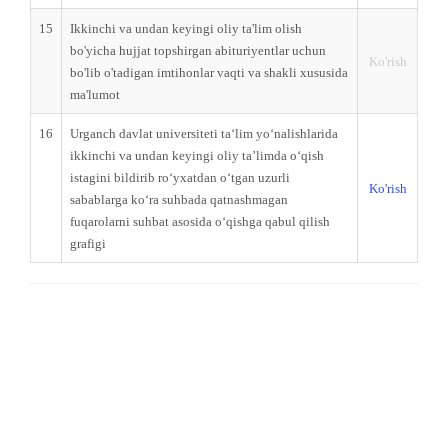
15
Ikkinchi va undan keyingi oliy ta'lim olish
bo'yicha hujjat topshirgan abituriyentlar uchun
Ko'rish
bo'lib o'tadigan imtihonlar vaqti va shakli xususida
ma'lumot
16
Urganch davlat universiteti taʻlim yoʻnalishlarida
ikkinchi va undan keyingi oliy ta’limda oʻqish
istagini bildirib roʻyxatdan oʻtgan uzurli
Ko'rish
sabablarga koʻra suhbada qatnashmagan
fuqarolarni suhbat asosida oʻqishga qabul qilish
grafigi