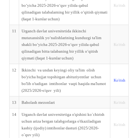
bo‘yicha 2025-2026-o‘quv yilida qabul
Ko'rish
qilinadigan talabalarning bir yillik o‘qitish qiymati
(faqat 1-kurslar uchun)
11
Urganch davlat universitetida ikkinchi
mutaxassislik yo‘nalishlarining kunduzgi ta'lim
shakli bo‘yicha 2025-2026-o‘quv yilida qabul
Ko'rish
qilinadigan bitta talabaning bir yillik o‘qitish
qiymati (faqat 1-kurslar uchun)
12
Ikkinchi vа undаn keyingi oliy ta'lim olish
bo'yicha hujjat topshirgan аbituriуеntlаr uсhun
Ko'rish
bo'lib o'tadigan imtihonlar vaqti haqida ma'lumot
(2025/2026-o'quv yili)
13
Baholash mezonlari
Ko'rish
14
Urganch davlat universitetiga o'qishini ko`chirish
uchun ariza bergan talabgorlarga o'tkaziladigan
Ko'rish
kasbiy (ijodiy) imtihonlar dasturi (2025/2026-
o`quv yili)