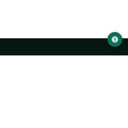
Ургенчский государственный университет
имени Абу Райхана Беруни
Адрес: 220100, Узбекистан, город Ургенч, улица Х. Олимжона,
14.
+998 62 224 6700
info@urdu.uz
Автобус 7, 13, 28