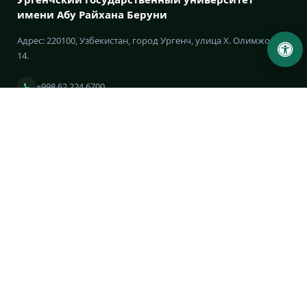
имени Абу Райхана Беруни
Адрес: 220100, Узбекистан, город Ургенч, улица Х. Олимжона,
14.
+998 62 224 6700
info@urdu.uz
Автобус 7, 13, 28
УНИВЕРСИТЕТ
История университета
Устав университета
Ректорат