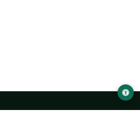
Ургенчский государственный университет
имени Абу Райхана Беруни
Адрес: 220100, Узбекистан, город Ургенч, улица Х. Олимжона,
14.