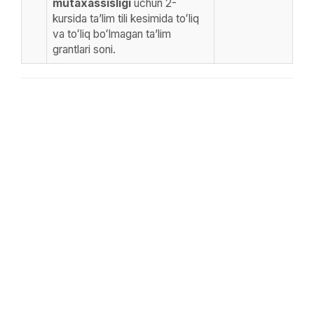
mutaxassisligi
uchun 2-
kursida taʼlim tili kesimida toʻliq
va toʻliq boʻlmagan taʼlim
grantlari soni.