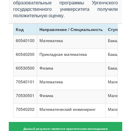
образовательные программы Ургенчского
государственного университета получили
положительную оценку.
Код
Направление / Специальность
Ступень
60540100
Математика
Бакалавриа
60540200
Прикладная математика
Бакалавриа
60530500
Физика
Бакалавриа
70540101
Математика
Магистрату
70530501
Физика
Магистрату
70540202
Математический инжиниринг
Магистрату
Данный результат является практическим воплощением