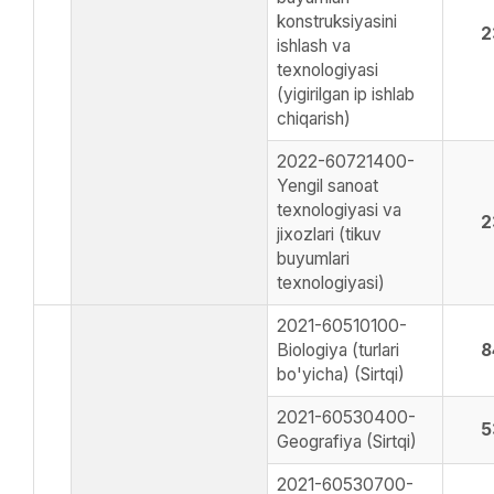
konstruksiyasini
2
ishlash va
texnologiyasi
(yigirilgan ip ishlab
chiqarish)
2022-60721400-
Yengil sanoat
texnologiyasi va
2
jixozlari (tikuv
buyumlari
texnologiyasi)
2021-60510100-
Biologiya (turlari
8
bo'yicha) (Sirtqi)
2021-60530400-
5
Geografiya (Sirtqi)
2021-60530700-