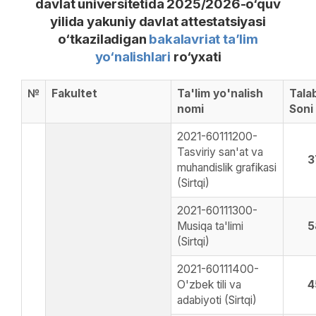
davlat universitetida 2025/2026-o‘quv
yilida yakuniy davlat attestatsiyasi
o‘tkaziladigan
bakalavriat ta’lim
yo‘nalishlari
ro‘yxati
№
Fakultet
Ta'lim yo'nalish
Tala
nomi
Soni
2021-60111200-
Tasviriy san'at va
3
muhandislik grafikasi
(Sirtqi)
2021-60111300-
Musiqa ta'limi
5
(Sirtqi)
2021-60111400-
O'zbek tili va
4
adabiyoti (Sirtqi)