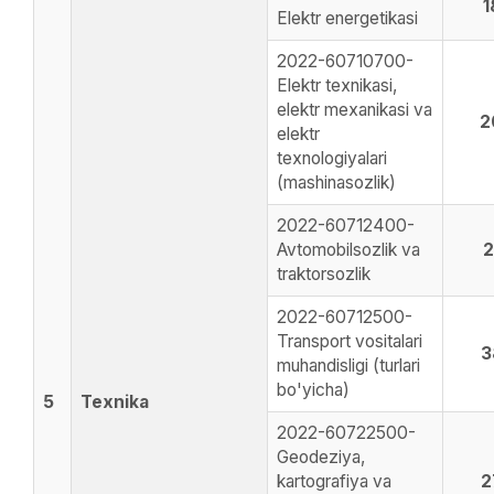
1
Elektr energetikasi
2022-60710700-
Elektr texnikasi,
elektr mexanikasi va
2
elektr
texnologiyalari
(mashinasozlik)
2022-60712400-
Avtomobilsozlik va
2
traktorsozlik
2022-60712500-
Transport vositalari
3
muhandisligi (turlari
bo'yicha)
5
Texnika
2022-60722500-
Geodeziya,
kartografiya va
2