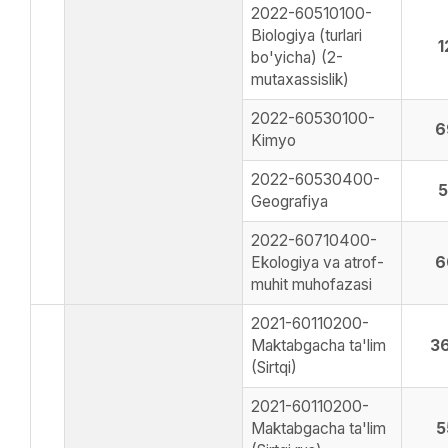
2022-60510100-
Biologiya (turlari
1
bo'yicha) (2-
mutaxassislik)
2022-60530100-
6
Kimyo
2022-60530400-
5
Geografiya
2022-60710400-
Ekologiya va atrof-
6
muhit muhofazasi
2021-60110200-
Maktabgacha ta'lim
3
(Sirtqi)
2021-60110200-
Maktabgacha ta'lim
5