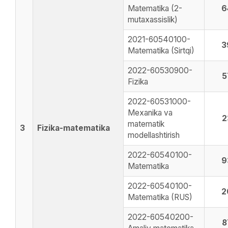
Matematika (2-
6
mutaxassislik)
2021-60540100-
3
Matematika (Sirtqi)
2022-60530900-
5
Fizika
2022-60531000-
Mexanika va
2
matematik
3
Fizika-matematika
modellashtirish
2022-60540100-
9
Matematika
2022-60540100-
2
Matematika (RUS)
2022-60540200-
8