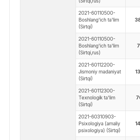
(Sirtqi,rus)
2021-60110500-
Boshlang'ich ta'lim
3
(Sirtqi)
2021-60110500-
Boshlang'ich ta'lim
7
(Sirtqi,rus)
2021-60112200-
Jismoniy madaniyat
1
(Sirtqi)
2021-60112300-
Texnologik ta'lim
7
(Sirtqi)
2021-60310903-
Psixologiya (amaliy
1
psixologiya) (Sirtqi)