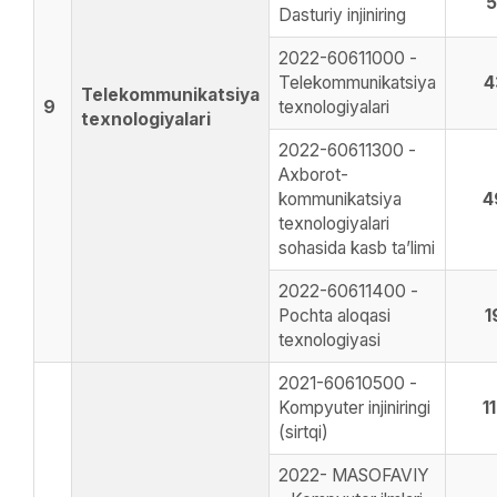
5
Dasturiy injiniring
2022-60611000 -
Telekommunikatsiya
4
Telekommunikatsiya
9
texnologiyalari
texnologiyalari
2022-60611300 -
Axborot-
kommunikatsiya
4
texnologiyalari
sohasida kasb ta’limi
2022-60611400 -
Pochta aloqasi
1
texnologiyasi
2021-60610500 -
Kompyuter injiniringi
1
(sirtqi)
2022- MASOFAVIY