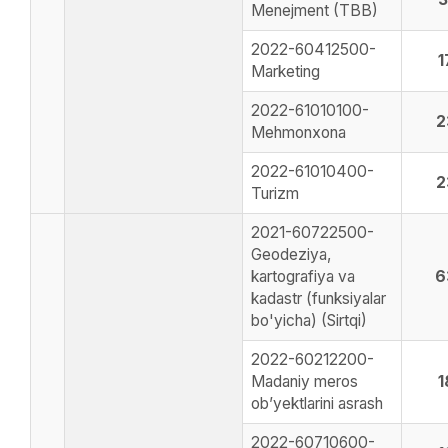
Menejment (TBB)
2022-60412500-
1
Marketing
2022-61010100-
2
Mehmonxona
2022-61010400-
2
Turizm
2021-60722500-
Geodeziya,
kartografiya va
6
kadastr (funksiyalar
bo'yicha) (Sirtqi)
2022-60212200-
Madaniy meros
1
ob’yektlarini asrash
2022-60710600-