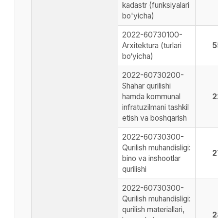
kadastr (funksiyalari
bo'yicha)
2022-60730100-
Arxitektura (turlari
5
bo‘yicha)
2022-60730200-
Shahar qurilishi
hamda kommunal
2
infratuzilmani tashkil
etish va boshqarish
2022-60730300-
Qurilish muhandisligi:
2
bino va inshootlar
qurilishi
2022-60730300-
Qurilish muhandisligi:
qurilish materiallari,
2