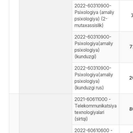
2022-60310900-
Psixologiya (amaliy
psixologiya) (2-
mutaxassislik)
2022-60310900-
Psixologiya(amaliy
7
psixologiya)
(kunduzgi)
2022-60310900-
Psixologiya(amaliy
2
psixologiya)
(kunduzgi rus)
2021-60611000 -
Telekommunikatsiya
8
texnologiyalari
(sirtqi)
2022-60610600 -