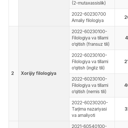
(2-mutaxassislik)
2022-60230700
2
Amaliy filologiya
2022-60230100-
Filologiya va tillarni
4
o‘qitish (fransuz tili)
2022-60230100-
Filologiya va tillarni
2
o‘qitish (ingliz tili)
2
Xorijiy filologiya
2022-60230100-
Filologiya va tillarni
4
o‘qitish (nemis tili)
2022-60230200-
Tarjima nazariyasi
3
va amaliyoti
2021-60540100-