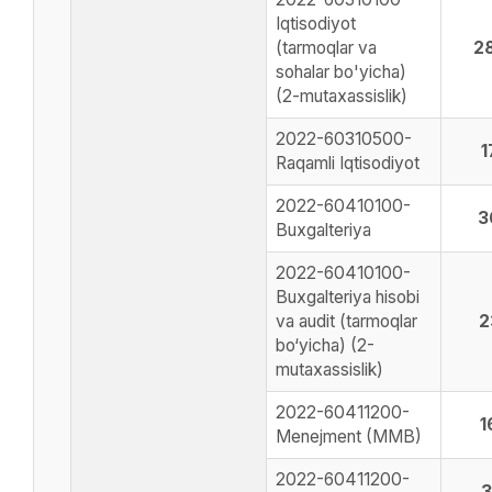
Iqtisodiyot
(tarmoqlar va
2
sohalar bo'yicha)
(2-mutaxassislik)
2022-60310500-
1
Raqamli Iqtisodiyot
2022-60410100-
3
Buxgalteriya
2022-60410100-
Buxgalteriya hisobi
va audit (tarmoqlar
2
bo‘yicha) (2-
mutaxassislik)
2022-60411200-
1
Menejment (MMB)
2022-60411200-
3