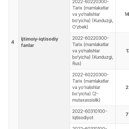
2022-60220300-
Tarix (mamlakatlar
va yo‘nalishlar
1
bo‘yicha) (Kunduzgi,
O‘zbek)
2022-60220300-
Ijtimoiy-iqtisodiy
4
Tarix (mamlakatlar
fanlar
va yo‘nalishlar
1
bo‘yicha) (Kunduzgi,
Rus)
2022-60220300-
Tarix (mamlakatlar
va yoʼnalishlar
2
boʼyicha) (2-
mutaxassislik)
2022-60310100-
7
Iqtisodiyot
2022-60310100-