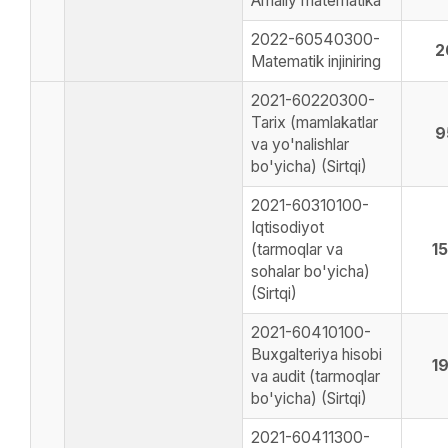
Amaliy matematika
2022-60540300-
2
Matematik injiniring
2021-60220300-
Tarix (mamlakatlar
9
va yo'nalishlar
bo'yicha) (Sirtqi)
2021-60310100-
Iqtisodiyot
(tarmoqlar va
1
sohalar bo'yicha)
(Sirtqi)
2021-60410100-
Buxgalteriya hisobi
1
va audit (tarmoqlar
bo'yicha) (Sirtqi)
2021-60411300-