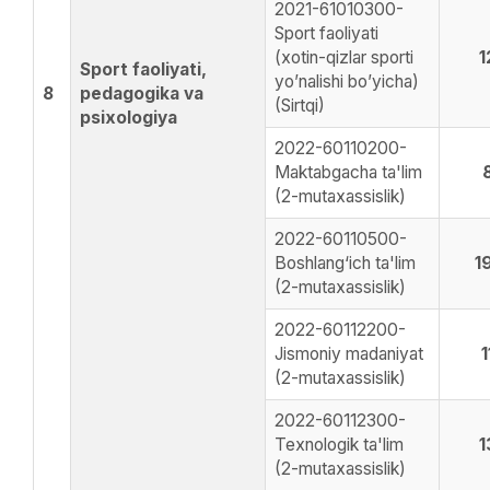
2021-61010300-
Sport faoliyati
(xotin-qizlar sporti
1
Sport faoliyati,
yoʼnalishi boʼyicha)
8
pedagogika va
(Sirtqi)
psixologiya
2022-60110200-
Maktabgacha ta'lim
(2-mutaxassislik)
2022-60110500-
Boshlang‘ich ta'lim
1
(2-mutaxassislik)
2022-60112200-
Jismoniy madaniyat
1
(2-mutaxassislik)
2022-60112300-
Texnologik ta'lim
1
(2-mutaxassislik)