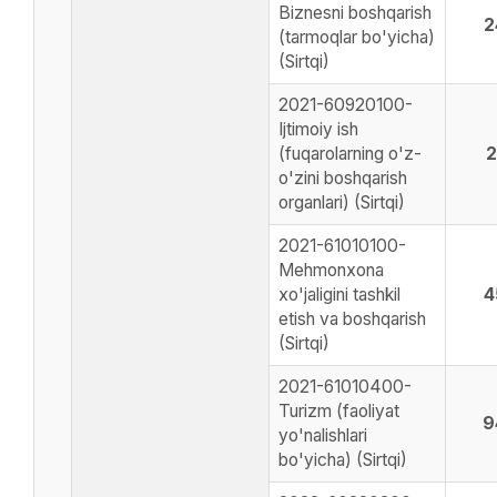
Biznesni boshqarish
2
(tarmoqlar bo'yicha)
(Sirtqi)
2021-60920100-
Ijtimoiy ish
(fuqarolarning o'z-
2
o'zini boshqarish
organlari) (Sirtqi)
2021-61010100-
Mehmonxona
xo'jaligini tashkil
4
etish va boshqarish
(Sirtqi)
2021-61010400-
Turizm (faoliyat
9
yo'nalishlari
bo'yicha) (Sirtqi)