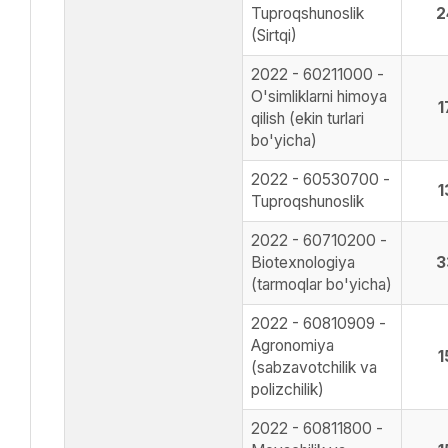
Tuproqshunoslik
2
(Sirtqi)
2022 - 60211000 -
O'simliklarni himoya
1
qilish (ekin turlari
bo'yicha)
2022 - 60530700 -
1
Tuproqshunoslik
2022 - 60710200 -
Biotexnologiya
3
(tarmoqlar bo'yicha)
2022 - 60810909 -
Agronomiya
1
(sabzavotchilik va
polizchilik)
2022 - 60811800 -