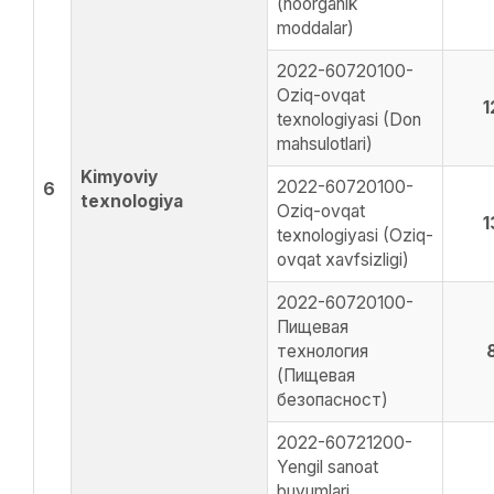
(noorganik
moddalar)
2022-60720100-
Oziq-ovqat
1
texnologiyasi (Don
mahsulotlari)
Kimyoviy
2022-60720100-
6
texnologiya
Oziq-ovqat
1
texnologiyasi (Oziq-
ovqat xavfsizligi)
2022-60720100-
Пищевая
технология
(Пищевая
безопасност)
2022-60721200-
Yengil sanoat
buyumlari