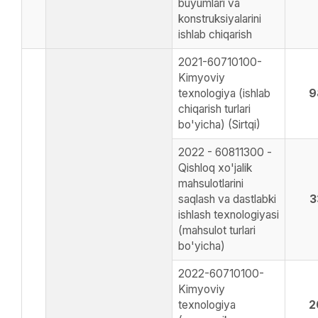
buyumlari va
konstruksiyalarini
ishlab chiqarish
2021-60710100-
Kimyoviy
texnologiya (ishlab
9
chiqarish turlari
bo'yicha) (Sirtqi)
2022 - 60811300 -
Qishloq xo'jalik
mahsulotlarini
saqlash va dastlabki
3
ishlash texnologiyasi
(mahsulot turlari
bo'yicha)
2022-60710100-
Kimyoviy
texnologiya
2