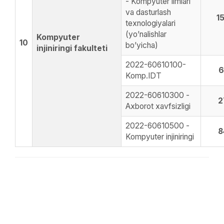
- Kompyuter ilmlari
va dasturlash
1
texnologiyalari
(yo’nalishlar
Kompyuter
10
bo’yicha)
injiniringi fakulteti
2022-60610100-
6
Komp.IDT
2022-60610300 -
2
Axborot xavfsizligi
2022-60610500 -
8
Kompyuter injiniringi