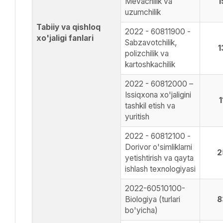
Mevachilik va
1
uzumchilik
Tabiiy va qishloq
2022 - 60811900 -
xo'jaligi fanlari
Sabzavotchilik,
1
polizchilik va
kartoshkachilik
2022 - 60812000 –
Issiqxona xo'jaligini
1
tashkil etish va
yuritish
2022 - 60812100 -
Dorivor o'simliklarni
2
yetishtirish va qayta
ishlash texnologiyasi
2022-60510100-
Biologiya (turlari
8
bo'yicha)