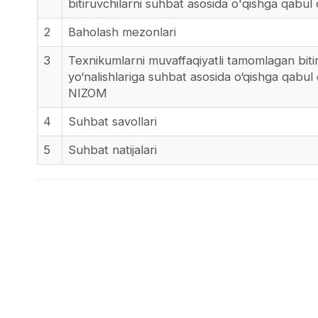
bitiruvchilarni suhbat asosida o'qishga qabul qi
2
Baholash mezonlari
3
Texnikumlarni muvaffaqiyatli tamomlagan bitiru
yo‘nalishlariga suhbat asosida o‘qishga qabul qil
NIZOM
4
Suhbat savollari
5
Suhbat natijalari