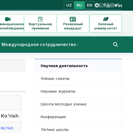
UZ
RU
EN
аменационное
Виртуальная
Резервный
Зеленый
онаблюдение
приемная
кандидат
университет
Международное сотрудничество
Научная деятельность
Учёные советы
Научные журналы
Школа молодых ученых
Ko'rish
Конференции
Ko'rish
Летние школы