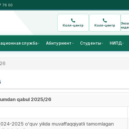
7 76 00
Экз
Колл-центр
Колл-центр
виде
ационная служба
Абитуриент
Студенты
НИПД
26
6
kumdan qabul 2025/26
 2024-2025 o'quv yilida muvaffaqqiyatli tamomlagan