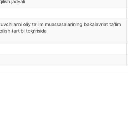
lish jadvali
vchilarni oliy ta’lim muassasalarining bakalavriat ta’lim
ish tartibi to‘g‘risida