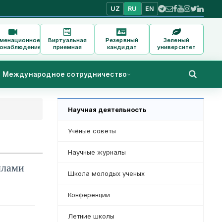
UZ
RU
EN
аменационное
Виртуальная
Резервный
Зеленый
онаблюдение
приемная
кандидат
университет
Международное сотрудничество
Научная деятельность
Учёные советы
Научные журналы
ллами
Школа молодых ученых
Конференции
Летние школы