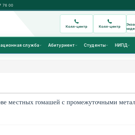
7 76 00
Экз
Колл-центр
Колл-центр
виде
ационная служба
Абитуриент
Студенты
НИПД
ове местных гомашей с промежуточными мета