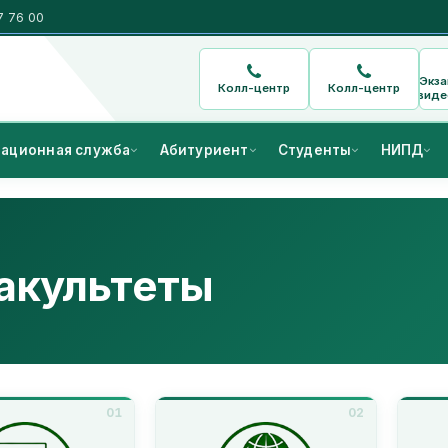
7 76 00
Экз
Колл-центр
Колл-центр
виде
ационная служба
Абитуриент
Студенты
НИПД
акультеты
01
02