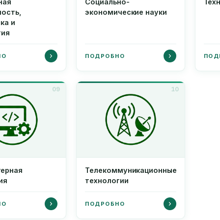
ная
Социально-
Тех
ность,
экономические науки
ка и
гия
НО
ПОДРОБНО
ПОД
09
10
ерная
Телекоммуникационные
ия
технологии
НО
ПОДРОБНО