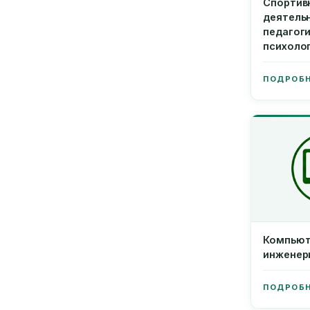
Спортив
деятель
педагоги
психоло
ПОДРОБ
Компьют
инженер
ПОДРОБ