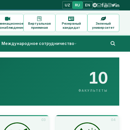
UZ
RU
EN
аменационное
Виртуальная
Резервный
Зеленый
онаблюдение
приемная
кандидат
университет
Международное сотрудничество
10
ФАКУЛЬТЕТЫ
03
04