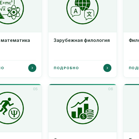
и математика
Зарубежная филология
Фил
НО
ПОДРОБНО
ПОД
05
06