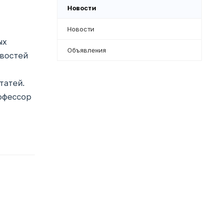
Новости
Новости
ых
Объявления
овостей
татей.
офессор