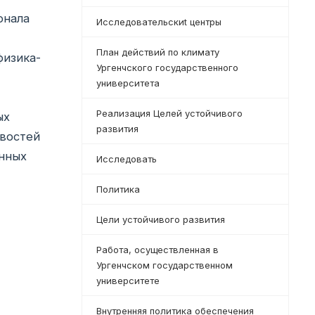
рнала
Исследовательскиt центры
План действий по климату
физика-
Ургенчского государственного
университета
Реализация Целей устойчивого
ых
развития
овостей
онных
Исследовать
Политика
Цели устойчивого развития
Работа, осуществленная в
Ургенчском государственном
университете
Внутренняя политика обеспечения