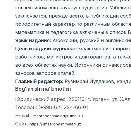
коллективом всю научную аудиторию Узбекист
заключается, прежде всего, в публикации со
приоритетный характер по различным областям
математика и педагогика включены в список В
Язык издания:
Узбекский, русский и английски
Цель и задачи журнала:
Ознакомление широког
работников, магистров и докторантов, а такж
во всех областях науки. Источники финансиров
взносов авторов статей.
Главный редактор:
Рузимбай Йулдашев, канди
Bog'lanish ma'lumotlari
Юридический адрес: 220110, г. Ургенч, ул. Х.А
Телефон: (+998-62) 224-66-01
E-mail:
ilmsarchashmalari@umail.uz
Сайт:
https://ilmsarchashmalari.uz