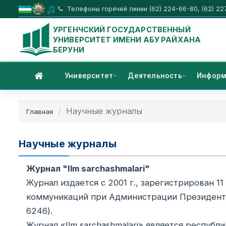
Телефоны горячей линии (62) 224-66-80, (62) 22
УРГЕНЧСКИЙ ГОСУДАРСТВЕННЫЙ
УНИВЕРСИТЕТ ИМЕНИ АБУ РАЙХАНА
БЕРУНИ
Университет
Деятельность
Информ
Научные журналы
Главная
Научные журналы
Журнал "Ilm sarchashmalari"
Журнал издается с 2001 г., зарегистрирован 1
коммуникаций при Администрации Президента 
6246).
Журнал «Ilm sarchashmalari» является респу