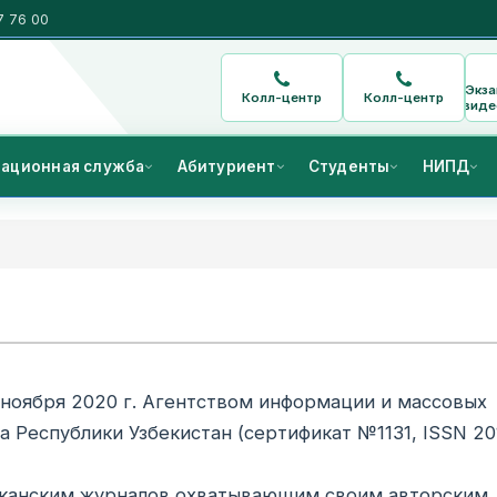
7 76 00
Экз
Колл-центр
Колл-центр
виде
ационная служба
Абитуриент
Студенты
НИПД
1 ноября 2020 г. Агентством информации и массовых
Республики Узбекистан (сертификат №1131, ISSN 20
бликанским журналов охватывающим своим авторским