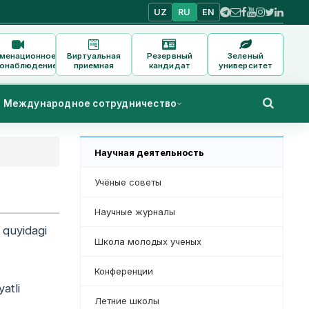
UZ
RU
EN
аменационное
Виртуальная
Резервный
Зеленый
онаблюдение
приемная
кандидат
университет
Международное сотрудничество
Научная деятельность
Учёные советы
Научные журналы
i quyidagi
Школа молодых ученых
Конференции
atli
Летние школы