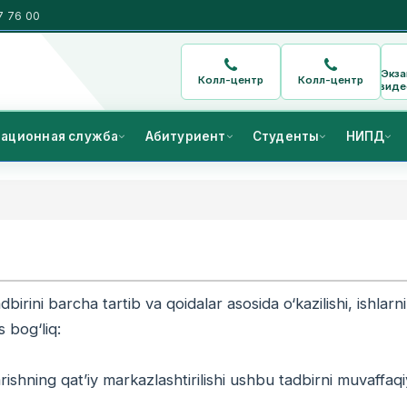
7 76 00
Экз
Колл-центр
Колл-центр
виде
ационная служба
Абитуриент
Студенты
НИПД
dbirini barcha tartib va qoidalar asosida o‘kazilishi, ishlarn
s bog‘liq:
rishning qatʼiy markazlashtirilishi ushbu tadbirni muvaffaqiy