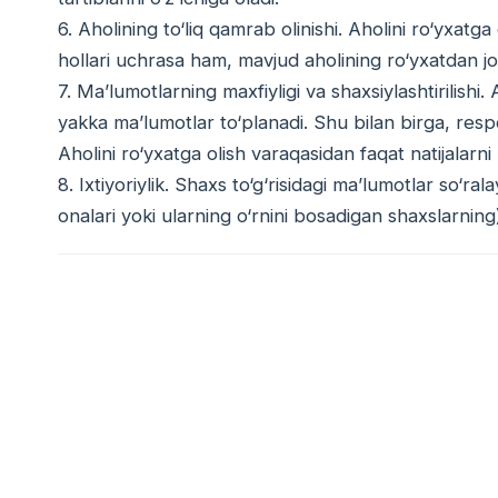
6. Aholining to‘liq qamrab olinishi. Aholini ro‘yxatga 
hollari uchrasa ham, mavjud aholining ro‘yxatdan joy 
7. Maʼlumotlarning maxfiyligi va shaxsiylashtirilishi.
yakka maʼlumotlar to‘planadi. Shu bilan birga, resp
Aholini ro‘yxatga olish varaqasidan faqat natijalarn
8. Ixtiyoriylik. Shaxs to‘g‘risidagi maʼlumotlar so‘r
onalari yoki ularning o‘rnini bosadigan shaxslarning)