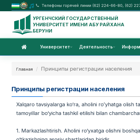
Телефоны горячей линии (62) 224-66-80, (62) 22
УРГЕНЧСКИЙ ГОСУДАРСТВЕННЫЙ
УНИВЕРСИТЕТ ИМЕНИ АБУ РАЙХАНА
БЕРУНИ
Университет
Деятельность
Информ
Принципы регистрации населения
Главная
Принципы регистрации населения
Xalqaro tavsiyalarga ko‘ra, aholini roʻyhatga olish ta
tamoyillar bo‘yicha tashkil etilishi bilan chambarcha
1. Markazlashtirish. Aholini ro‘yxatga olishni boshqa
o‘tkazishning asosiy shartlaridan biridir.