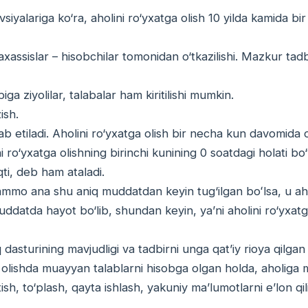
iyalariga ko‘ra, aholini ro‘yxatga olish 10 yilda kamida bir
xassislar – hisobchilar tomonidan o‘tkazilishi. Mazkur tadb
a ziyolilar, talabalar ham kiritilishi mumkin.
ish.
b etiladi. Aholini ro‘yxatga olish bir necha kun davomida o
 ro‘yxatga olishning birinchi kunining 0 soatdagi holati bo
qti, deb ham ataladi.
 ammo ana shu aniq muddatdan keyin tug‘ilgan boʻlsa, u ah
muddatda hayot bo‘lib, shundan keyin, yaʼni aholini ro‘yxatg
q dasturining mavjudligi va tadbirni unga qatʼiy rioya qilgan
ga olishda muayyan talablarni hisobga olgan holda, aholiga 
ish, to‘plash, qayta ishlash, yakuniy maʼlumotlarni eʼlon qil