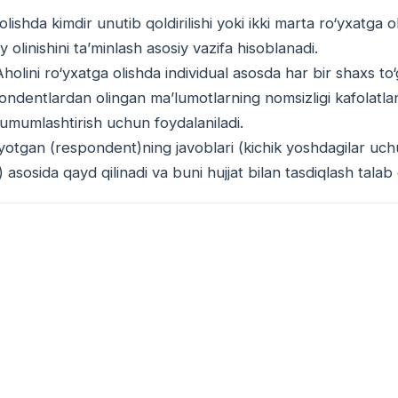
olishda kimdir unutib qoldirilishi yoki ikki marta ro‘yxatga ol
olinishini taʼminlash asosiy vazifa hisoblanadi.
 Aholini ro‘yxatga olishda individual asosda har bir shaxs to‘g
ondentlardan olingan maʼlumotlarning nomsizligi kafolatla
i umumlashtirish uchun foydalaniladi.
alayotgan (respondent)ning javoblari (kichik yoshdagilar uch
 asosida qayd qilinadi va buni hujjat bilan tasdiqlash talab 