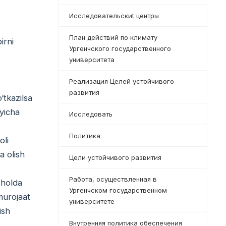
Исследовательскиt центры
План действий по климату
irni
Ургенчского государственного
университета
Реализация Целей устойчивого
развития
‘tkazilsa
‘yicha
Исследовать
Политика
oli
a olish
Цели устойчивого развития
Работа, осуществленная в
 holda
Ургенчском государственном
murojaat
университете
ish
Внутренняя политика обеспечения