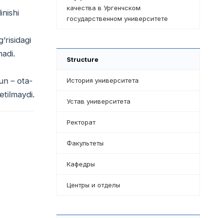
качества в Ургенчском
inishi
государственном университете
‘risidagi
nadi.
Structure
un – ota-
История университета
etilmaydi.
Устав университета
Ректорат
Факультеты
Кафедры
Центры и отделы