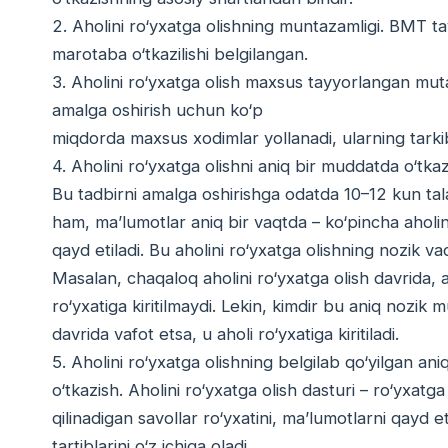
2. Aholini ro‘yxatga olishning muntazamligi. BMT tavs
marotaba o‘tkazilishi belgilangan.
3. Aholini ro‘yxatga olish maxsus tayyorlangan muta
amalga oshirish uchun ko‘p
miqdorda maxsus xodimlar yollanadi, ularning tarkibig
4. Aholini ro‘yxatga olishni aniq bir muddatda o‘tkaz
Bu tadbirni amalga oshirishga odatda 10–12 kun tala
ham, maʼlumotlar aniq bir vaqtda – ko‘pincha aholini
qayd etiladi. Bu aholini ro‘yxatga olishning nozik va
Masalan, chaqaloq aholini ro‘yxatga olish davrida,
ro‘yxatiga kiritilmaydi. Lekin, kimdir bu aniq nozik 
davrida vafot etsa, u aholi ro‘yxatiga kiritiladi.
5. Aholini ro‘yxatga olishning belgilab qo‘yilgan ani
o‘tkazish. Aholini ro‘yxatga olish dasturi – ro‘yxat
qilinadigan savollar ro‘yxatini, maʼlumotlarni qayd et
tartiblarini o‘z ichiga oladi.