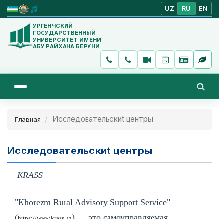
UZ
RU
EN
УРГЕНЧСКИЙ
ГОСУДАРСТВЕННЫЙ
УНИВЕРСИТЕТ ИМЕНИ
АБУ РАЙХАНА БЕРУНИ
Исследовательскиt центры
Главная
Исследовательскиt центры
KRASS
"Khorezm Rural Advisory Support Service"
(
) — это самоуправляемая,
https://www.krass.uz