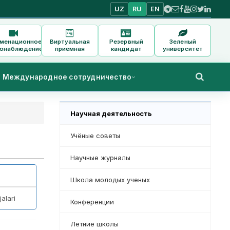
UZ
RU
EN
аменационное
Виртуальная
Резервный
Зеленый
онаблюдение
приемная
кандидат
университет
Международное сотрудничество
Научная деятельность
Учёные советы
Научные журналы
Школа молодых ученых
alari
Конференции
Летние школы