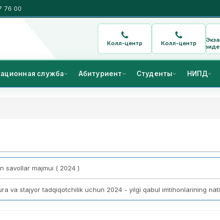
7 76 00
Экз
Колл-центр
Колл-центр
виде
ационная служба
Абитуриент
Студенты
НИПД
n savollar majmui ( 2024 )
 vа stajyor tadqiqotchilik uchun 2024 - yilgi qabul imtihonlarining natij