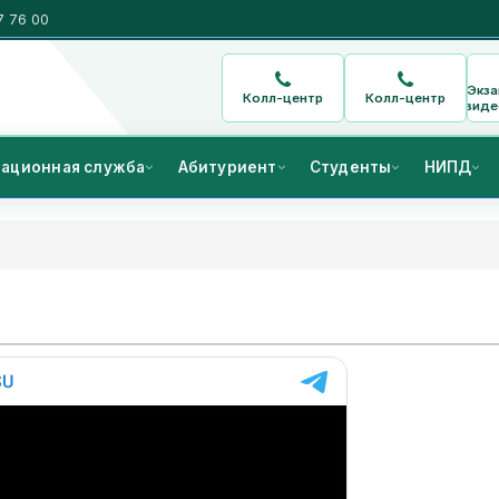
7 76 00
Экз
Колл-центр
Колл-центр
виде
ационная служба
Абитуриент
Студенты
НИПД